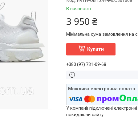
Код:
FRYH-OB157H-MLC361668
В наявності
3 950 ₴
Мінімальна сума замовлення на са
Купити
+380 (97) 731-09-68
У компанії підключені електронні
покидаючи сайту.