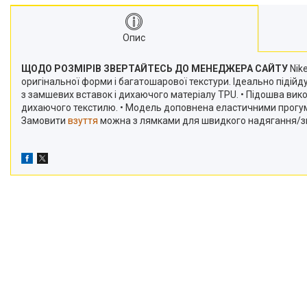
Опис
ЩОДО РОЗМІРІВ ЗВЕРТАЙТЕСЬ ДО МЕНЕДЖЕРА САЙТУ
Nike
оригінальної форми і багатошарової текстури. Ідеально підійд
з замшевих вставок і дихаючого матеріалу TPU. • Підошва викон
дихаючого текстилю. • Модель доповнена еластичними прогум
Замовити
взуття
можна з лямками для швидкого надягання/знятт