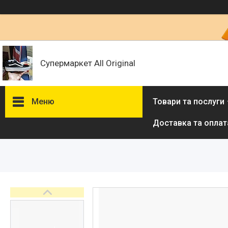
Супермаркет All Original
Меню
Товари та послуги
Доставка та оплат
Товари та послуги :
ВІДГУКИ
Ми в ТікТок :
Ми в Інстаграм :