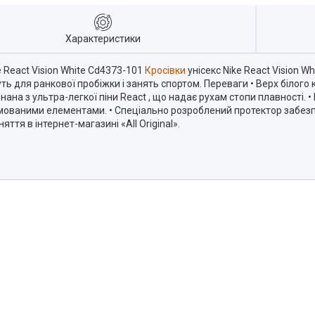
Характеристики
 React Vision White Cd4373-101
Кросівки
унісекс Nike React Vision 
уть для ранкової пробіжки і занять спортом. Переваги • Верх білого
ана з ультра-легкої піни React , що надає рухам стопи плавності. •
ованими елементами. • Спеціально розроблений протектор забезпе
я в інтернет-магазині «All Original».