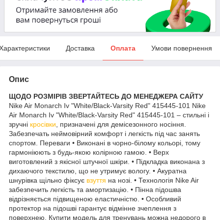
Характеристики
Доставка
Оплата
Умови повернення
Опис
ЩОДО РОЗМІРІВ ЗВЕРТАЙТЕСЬ ДО МЕНЕДЖЕРА САЙТУ
Nike Air Monarch Iv "White/Black-Varsity Red" 415445-101 Nike
Air Monarch Iv "White/Black-Varsity Red" 415445-101 – стильні і
зручні
кросівки
, призначені для демісезонного носіння.
Забезпечать неймовірний комфорт і легкість під час занять
спортом. Переваги • Виконанi в чорно-білому кольорі, тому
гармоніюють з будь-якою колірною гамою. • Верх
виготовлений з якісної штучної шкіри. • Підкладка виконана з
дихаючого текстилю, що не утримує вологу. • Акуратна
шнурівка щільно фіксує
взуття
на нозі. • Технологія Nike Air
забезпечить легкість та амортизацію. • Пінна підошва
відрізняється підвищеною еластичністю. • Особливий
протектор на підошві гарантує вiдмiнне зчеплення з
поверхнею. Купити модель для тренувань можна недорого в