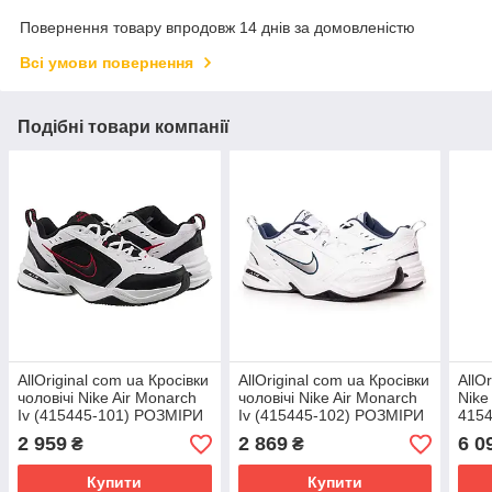
Повернення товару впродовж 14 днів за домовленістю
Всі умови повернення
Подібні товари компанії
AllOriginal com ua Кросівки
AllOriginal com ua Кросівки
AllO
чоловічі Nike Air Monarch
чоловічі Nike Air Monarch
Nike
Iv (415445-101) РОЗМІРИ
Iv (415445-102) РОЗМІРИ
415
ЗАПИТУЙТЕ
ЗАПИТУЙТЕ
ЗАП
2 959
2 869
6 0
₴
₴
Купити
Купити