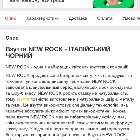
Опис
Характеристики
Доставка
Оплата
Умови п
Опис
Взуття NEW ROCK - ІТАЛІЙСЬКИЙ
ЧОРНИЙ
NEW ROCK - одна з найкращих світових взуттєвих компаній.
NEW ROCK продаються в 65 країнах світу. Якість продукції та
головне - унікальність дизайну - компанія NEW ROCK
завоювала шанувальників серед найбільших зірок рок-музики
та шоу-бізнесу. NEW ROCK робить ставку на натуральність,
тому
взуття
повністю виготовлене з натуральної шкіри, металу
та гуми. Це взуття використовує спеціальну технологію, яка
гарантує абсолютний комфорт при їх використанні. Кожна
пара взуття NEW ROCK має антибактеріальну устілку, яка,
крім антисептичних властивостей, також оптимально формує
кожну ногу. У підошві є ряд повітряних камер, які гарантують
багаторічне використання цього взуття. Взуття NEW ROCK