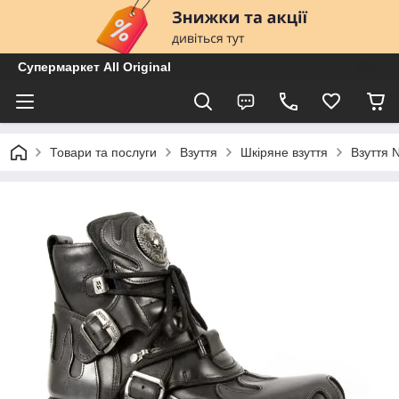
Супермаркет All Original
Товари та послуги
Взуття
Шкіряне взуття
Взуття