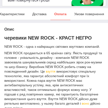
Характеристики
Доставка
Оплата
Умови повернення
Опис
черевики NEW ROCK - КРАСТ НЕГРО
NEW ROCK - одна з найкращих світових взуттєвих компаній.
NEW ROCK продаються в 65 країнах світу. Якість продукції та
головне - унікальність дизайну - компанія NEW ROCK
завоювала шанувальників серед найбільших зірок рок-музики
та шоу-бізнесу. Виробник NEW ROCK робить ставку на
повсякденний дизайн. Це
взуття
використовує спеціальну
технологію, яка гарантує абсолютний комфорт при їх
використанні. Кожна пара взуття NEW ROCK має
антибактеріальну устілку, яка, крім антисептичних
властивостей, також оптимально формує кожну ногу. У
підошві є ряд повітряних камер, які гарантують багаторічне
використання цього взуття. Взуття NEW ROCK дійсно дуже
ретельно виготовлено, у ньому багато деталей і
воно
дійсно