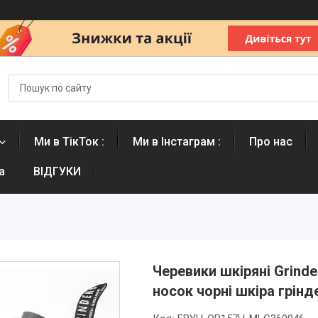
Ми в ТікТок :
Ми в Інстаграм :
Про нас
а
ВІДГУКИ
Черевики шкіряні Grinde
носок чорні шкіра грін