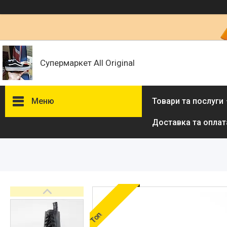
Супермаркет All Original
Меню
Товари та послуги
Доставка та оплат
Товари та послуги :
ВІДГУКИ
Ми в ТікТок :
Ми в Інстаграм :
Топ