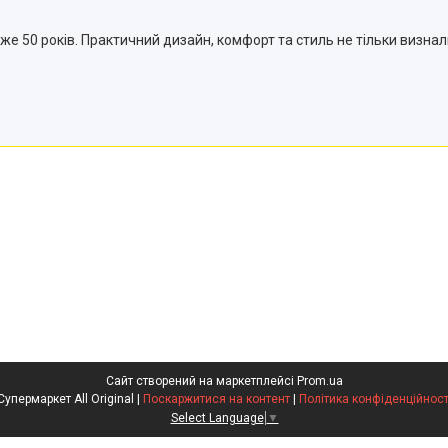
50 років. Практичний дизайн, комфорт та стиль не тільки визнали в
Сайт створений на маркетплейсі
Prom.ua
Супермаркет All Original |
Поскаржитися на контент
|
Політика конфіденційност
Select Language
▼