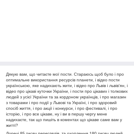
Дякую вам, що читаєте мої пости. Стараюсь щоб було і про
оптимальне використання ресурсів планети, і відео пости
українською, яке надихають жити, і відео про Львів і львів'ян, і
відео про цікаві куточки України, і пости про цікавих і толкових
людей з усієї України та за кордоном українців, і про магазин
з товарами і про події у Львові та Україні, і про здоровий
спосіб життя, і про акції і конкурси, і про фестивалі, і про
історію, і про все цікаве, ну і ви в першу чергу мене
надихаєте, так що пишіть в коментах що цікаве саме вам у
житті?
Доречі 85 тисяч переглядів, та охоплення 180 тисяч людей.