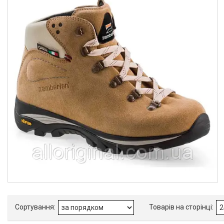
Товари та послуги :
ВІДГУКИ
Ми в ТікТок :
Ми в Інстаграм :