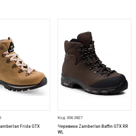
5
006.3827
amberlan Frida GTX
Черевики Zamberlan Baffin GTX RR
WL