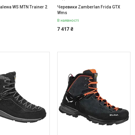
alewa WS MTN Trainer 2
Черевики Zamberlan Frida GTX
Wms
В наявності
7 417 ₴