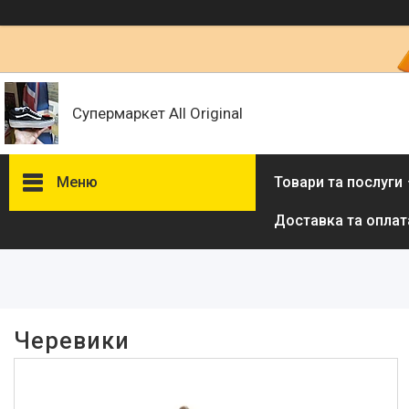
Супермаркет All Original
Меню
Товари та послуги
Доставка та оплат
Фільтри
Ціна
Наявність
Черевики
В наявності
255