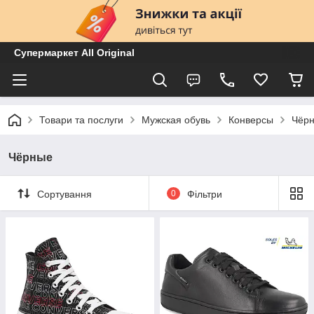
Супермаркет All Original
Товари та послуги
Мужская обувь
Конверсы
Чёр
Чёрные
Сортування
0
Фільтри