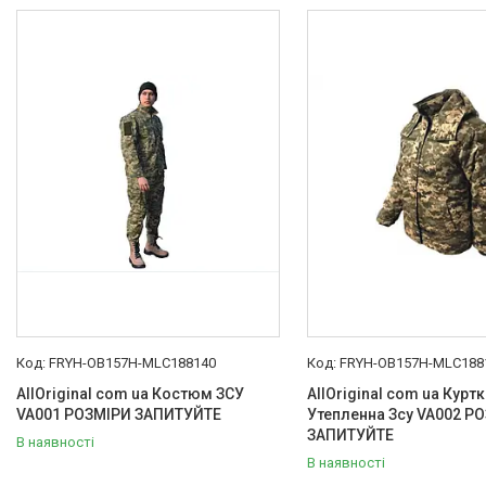
Товари та послуги :
ВІДГУКИ
Ми в ТікТок :
Ми в Інстаграм :
FRYH-OB157H-MLC188140
FRYH-OB157H-MLC188
AllOriginal com ua Костюм ЗСУ
AllOriginal com ua Куртк
VA001 РОЗМІРИ ЗАПИТУЙТЕ
Утепленна Зсу VA002 Р
ЗАПИТУЙТЕ
В наявності
В наявності