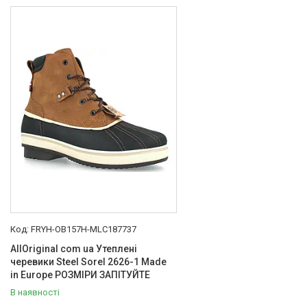
Товари та послуги :
ВІДГУКИ
Ми в ТікТок :
Ми в Інстаграм :
FRYH-OB157H-MLC187737
AllOriginal com ua Утеплені
черевики Steel Sorel 2626-1 Made
in Europe РОЗМІРИ ЗАПІТУЙТЕ
В наявності