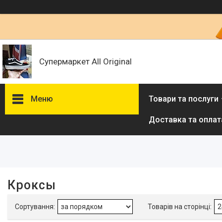
Супермаркет All Original
Меню
Товари та послуги
Доставка та оплат
Фільтри
Ціна
Наявність
Кроксы
В наявності
1