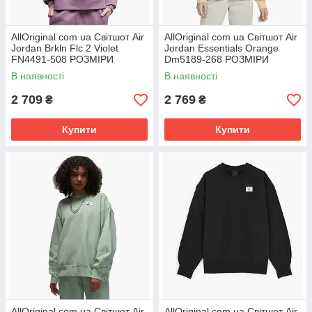
AllOriginal com ua Світшот Air
AllOriginal com ua Світшот Air
Jordan Brkln Flc 2 Violet
Jordan Essentials Orange
FN4491-508 РОЗМІРИ
Dm5189-268 РОЗМІРИ
ЗАПИТУЙТЕ
ЗАПИТУЙТЕ
В наявності
В наявності
2 709
2 769
₴
₴
Купити
Купити
AllOriginal com ua Світшот Air
AllOriginal com ua Світшот Air