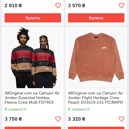
2 810
3 570
₴
₴
Купити
Купити
AllOriginal com ua Світшот Air
AllOriginal com ua Світшот Air
Jordan Essential Holiday
Jordan Flight Heritage Crew
Fleece Crew Multi FD7463-
Peach DV1619-215 РОЗМІРИ
687 РОЗМІРИ ЗАПИТУЙТЕ
ЗАПИТУЙТЕ
В наявності
В наявності
3 750
3 320
₴
₴