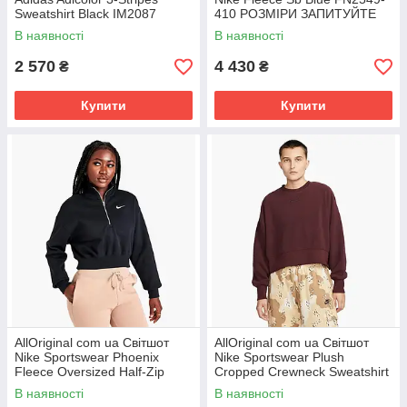
Sweatshirt Black IM2087
410 РОЗМІРИ ЗАПИТУЙТЕ
РОЗМІРИ ЗАПИТУЙТЕ
В наявності
В наявності
2 570
4 430
₴
₴
Купити
Купити
AllOriginal com ua Світшот
AllOriginal com ua Світшот
Nike Sportswear Phoenix
Nike Sportswear Plush
Fleece Oversized Half-Zip
Cropped Crewneck Sweatshirt
Crop Sweatshirt Black
Bordo Dq6844-652 РОЗМІРИ
В наявності
В наявності
Dq5767-010