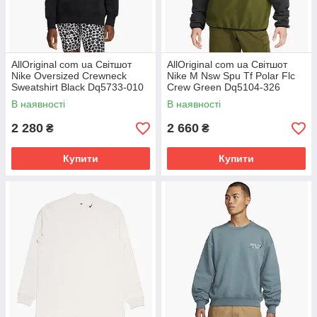
AllOriginal com ua Світшот
AllOriginal com ua Світшот
Nike Oversized Crewneck
Nike M Nsw Spu Tf Polar Flc
Sweatshirt Black Dq5733-010
Crew Green Dq5104-326
РОЗМІРИ ЗАПИТУЙТЕ
РОЗМІРИ ЗАПИТУЙТЕ
В наявності
В наявності
2 280
2 660
₴
₴
Купити
Купити