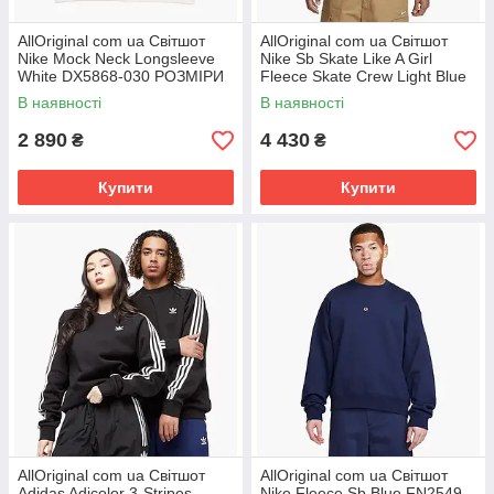
AllOriginal com ua Світшот
AllOriginal com ua Світшот
Nike Mock Neck Longsleeve
Nike Sb Skate Like A Girl
White DX5868-030 РОЗМІРИ
Fleece Skate Crew Light Blue
ЗАПИТУЙТЕ
DQ7306-384 РОЗМІРИ
В наявності
В наявності
ЗАПИТУЙТЕ
2 890
4 430
₴
₴
Купити
Купити
AllOriginal com ua Світшот
AllOriginal com ua Світшот
Adidas Adicolor 3-Stripes
Nike Fleece Sb Blue FN2549-