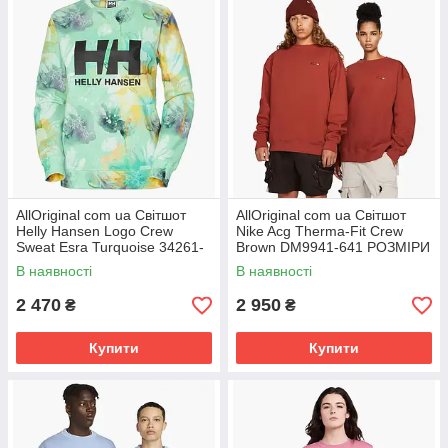
AllOriginal com ua Світшот
AllOriginal com ua Світшот
Helly Hansen Logo Crew
Nike Acg Therma-Fit Crew
Sweat Esra Turquoise 34261-
Brown DM9941-641 РОЗМІРИ
406 РОЗМІРИ ЗАПИТУЙТЕ
ЗАПИТУЙТЕ
В наявності
В наявності
2 470
2 950
₴
₴
Купити
Купити