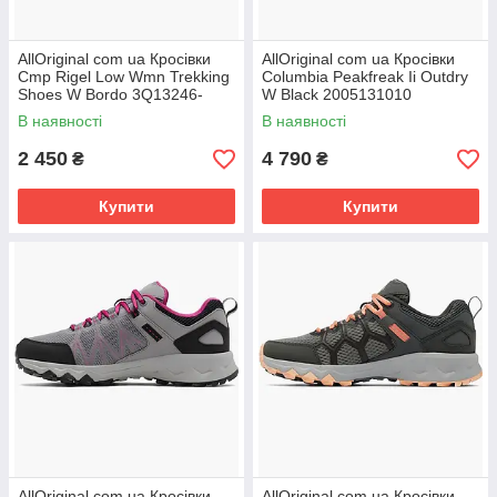
AllOriginal com ua Кросівки
AllOriginal com ua Кросівки
Cmp Rigel Low Wmn Trekking
Columbia Peakfreak Ii Outdry
Shoes W Bordo 3Q13246-
W Black 2005131010
H910 РОЗМІРИ ЗАПИТУЙТЕ
РОЗМІРИ ЗАПИТУЙТЕ
В наявності
В наявності
2 450
4 790
₴
₴
Купити
Купити
AllOriginal com ua Кросівки
AllOriginal com ua Кросівки