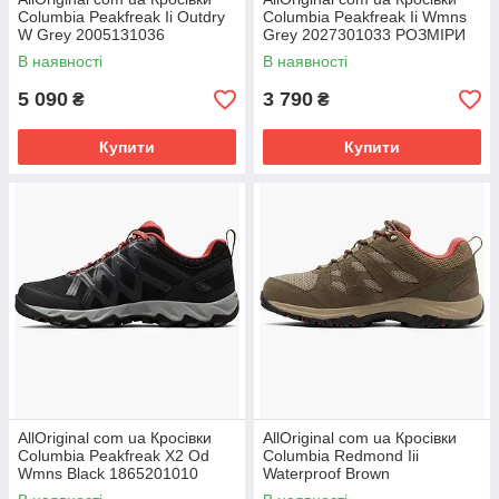
Columbia Peakfreak Ii Outdry
Columbia Peakfreak Ii Wmns
W Grey 2005131036
Grey 2027301033 РОЗМІРИ
РОЗМІРИ ЗАПИТУЙТЕ
ЗАПИТУЙТЕ
В наявності
В наявності
5 090
3 790
₴
₴
Купити
Купити
AllOriginal com ua Кросівки
AllOriginal com ua Кросівки
Columbia Peakfreak X2 Od
Columbia Redmond Iii
Wmns Black 1865201010
Waterproof Brown
РОЗМІРИ ЗАПИТУЙТЕ
1940621227 РОЗМІРИ