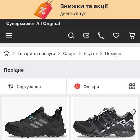
Супермаркет All Original
Товари та послуги
Спорт
Взуття
Похідне
Похідне
Сортування
0
Фільтри