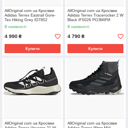
AllOriginal com ua Кросівки
AllOriginal com ua Кросівки
Adidas Terrex Eastrail Gore-
Adidas Terrex Tracerocker 2 W
Tex Hiking Grey ID7852
Black IF5026 РОЗМІРИ
РОЗМІРИ ЗАПИТУЙТЕ
ЗАПИТУЙТЕ
В наявності
В наявності
4 990
4 790
₴
₴
Купити
Купити
AllOriginal com ua Кросівки
AllOriginal com ua Кросівки
Adidas Terrex Voyager 21 W
Adidas Terrex Wmn Mid