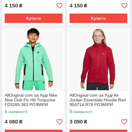
4 150
4 150
₴
₴
Купити
Купити
AllOriginal com ua Худі Nike
AllOriginal com ua Худі Air
Nsw Club Flc Hd Turquoise
Jordan Essentials Hoodie Red
FD3285-363 РОЗМІРИ
95A714-R78 РОЗМІРИ
ЗАПИТУЙТЕ
ЗАПИТУЙТЕ
В наявності
В наявності
4 080
3 090
₴
₴