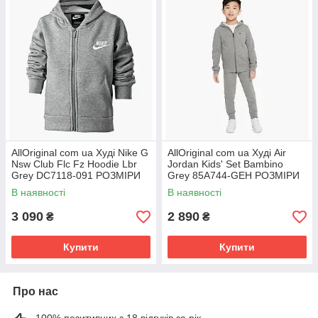
AllOriginal com ua Худі Nike G
AllOriginal com ua Худі Air
Nsw Club Flc Fz Hoodie Lbr
Jordan Kids' Set Bambino
Grey DC7118-091 РОЗМІРИ
Grey 85A744-GEH РОЗМІРИ
ЗАПИТУЙТЕ
ЗАПИТУЙТЕ
В наявності
В наявності
3 090
2 890
₴
₴
Купити
Купити
Про нас