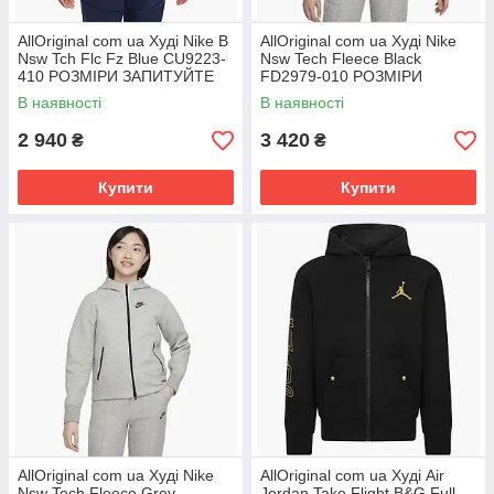
AllOriginal com ua Худі Nike B
AllOriginal com ua Худі Nike
Nsw Tch Flc Fz Blue CU9223-
Nsw Tech Fleece Black
410 РОЗМІРИ ЗАПИТУЙТЕ
FD2979-010 РОЗМІРИ
ЗАПИТУЙТЕ
В наявності
В наявності
2 940
3 420
₴
₴
Купити
Купити
AllOriginal com ua Худі Nike
AllOriginal com ua Худі Air
Nsw Tech Fleece Grey
Jordan Take Flight B&G Full-