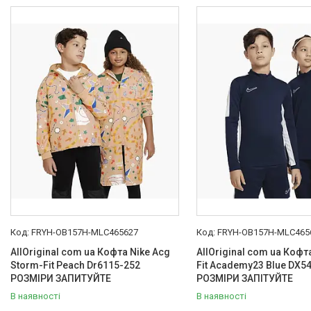
Товари та послуги :
ВІДГУКИ
Ми в ТікТок :
Ми в Інстаграм :
FRYH-OB157H-MLC465627
FRYH-OB157H-MLC465
AllOriginal com ua Кофта Nike Acg
AllOriginal com ua Кофта
Storm-Fit Peach Dr6115-252
Fit Academy23 Blue DX5
РОЗМІРИ ЗАПИТУЙТЕ
РОЗМІРИ ЗАПІТУЙТЕ
В наявності
В наявності