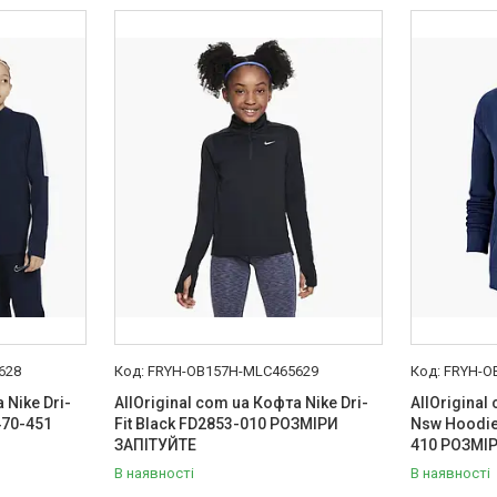
628
FRYH-OB157H-MLC465629
FRYH-O
 Nike Dri-
AllOriginal com ua Кофта Nike Dri-
AllOriginal
470-451
Fit Black FD2853-010 РОЗМІРИ
Nsw Hoodie
ЗАПІТУЙТЕ
410 РОЗМІ
В наявності
В наявності