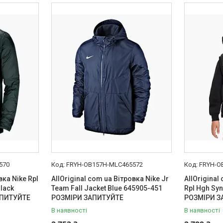
570
FRYH-OB157H-MLC465572
FRYH-O
вка Nike Rpl
AllOriginal com ua Вітровка Nike Jr
AllOriginal
Black
Team Fall Jacket Blue 645905-451
Rpl Hgh Syn
АПИТУЙТЕ
РОЗМІРИ ЗАПИТУЙТЕ
РОЗМІРИ З
В наявності
В наявності