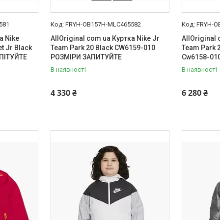
581
FRYH-OB157H-MLC465582
FRYH-O
а Nike
AllOriginal com ua Куртка Nike Jr
AllOriginal
t Jr Black
Team Park 20 Black CW6159-010
Team Park 2
ПІТУЙТЕ
РОЗМІРИ ЗАПИТУЙТЕ
Cw6158-01
В наявності
В наявності
4 330 ₴
6 280 ₴