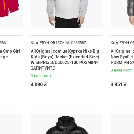
586
FRYH-OB157H-MLC465587
FRYH-O
а Cmp Girl
AllOriginal com ua Куртка Nike Big
AllOriginal
ange
Kids (Boys) Jacket (Extended Size)
Nsw Synfl H
White/Black Dc0625-100 РОЗМІРИ
РОЗМІРИ З
ЗАПИТУЙТЕ
В наявності
В наявності
4 090 ₴
3 951 ₴