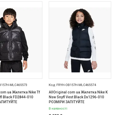
B157H-MLC465573
FRYH-OB157H-MLC465574
 com ua Жилетка Nike Tf
AllOriginal com ua Жилетка Nike K
fl Black FD2844-010
Nsw Snyfl Vest Black Dx1296-010
АПИТУЙТЕ
РОЗМІРИ ЗАПІТУЙТЕ
В наявності