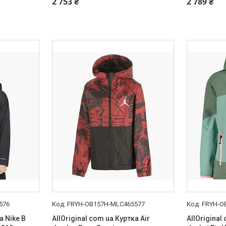
2 753 ₴
2 789 ₴
576
FRYH-OB157H-MLC465577
FRYH-O
а Nike B
AllOriginal com ua Куртка Air
AllOriginal