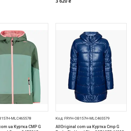
3 620 ₴
B157H-MLC465578
FRYH-OB157H-MLC465579
 com ua Куртка CMP G
AllOriginal com ua Куртка Cmp G