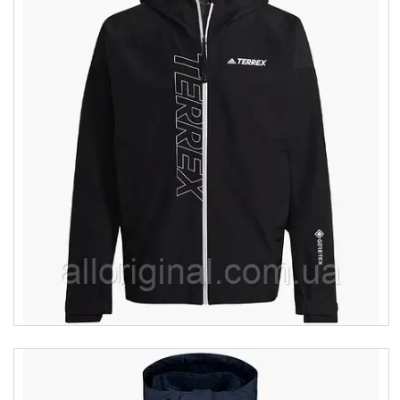
Товари та послуги :
ВІДГУКИ
Ми в ТікТок :
Ми в Інстаграм :