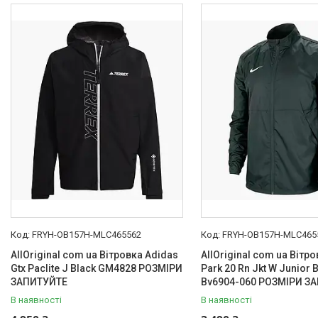
FRYH-OB157H-MLC465562
FRYH-OB157H-MLC465
AllOriginal com ua Вітровка Adidas
AllOriginal com ua Вітро
Gtx Paclite J Black GM4828 РОЗМІРИ
Park 20 Rn Jkt W Junior 
ЗАПИТУЙТЕ
Bv6904-060 РОЗМІРИ З
В наявності
В наявності