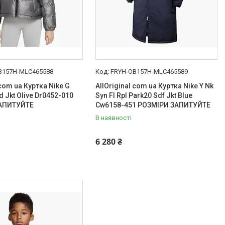
B157H-MLC465588
FRYH-OB157H-MLC465589
 com ua Куртка Nike G
AllOriginal com ua Куртка Nike Y Nk
d Jkt Olive Dr0452-010
Syn Fl Rpl Park20 Sdf Jkt Blue
АПИТУЙТЕ
Cw6158-451 РОЗМІРИ ЗАПИТУЙТЕ
В наявності
6 280 ₴