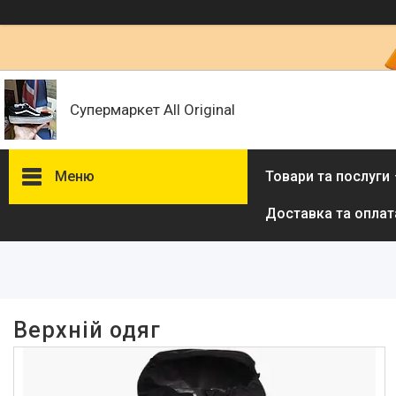
Супермаркет All Original
Меню
Товари та послуги
Доставка та оплат
Фільтри
Ціна
Наявність
Верхній одяг
В наявності
50