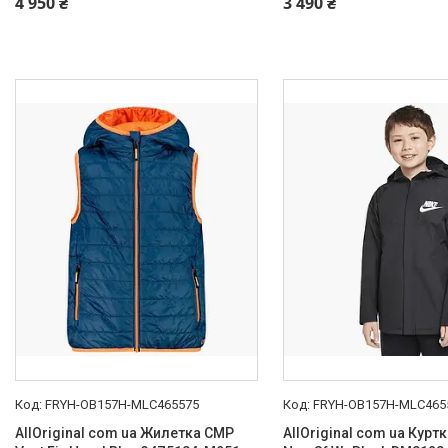
4 950 ₴
3 490 ₴
FRYH-OB157H-MLC465575
FRYH-OB157H-MLC465
AllOriginal com ua Жилетка CMP
AllOriginal com ua Куртк