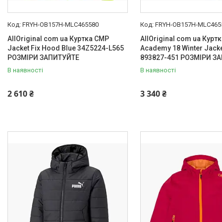
FRYH-OB157H-MLC465580
FRYH-OB157H-MLC465
AllOriginal com ua Куртка CMP
AllOriginal com ua Куртк
Jacket Fix Hood Blue 34Z5224-L565
Academy 18 Winter Jacke
РОЗМІРИ ЗАПИТУЙТЕ
893827-451 РОЗМІРИ ЗА
В наявності
В наявності
2 610 ₴
3 340 ₴