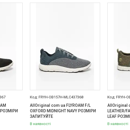
367
FRYH-OB157H-MLC437368
FRYH-O
OAM
AllOriginal com ua FLYROAM F/L
AllOriginal
 РОЗМІРИ
OXFORD MIDNIGHT NAVY РОЗМІРИ
LEATHER/F
ЗАПИТУЙТЕ
LEAF РОЗМ
В наявності
В наявності