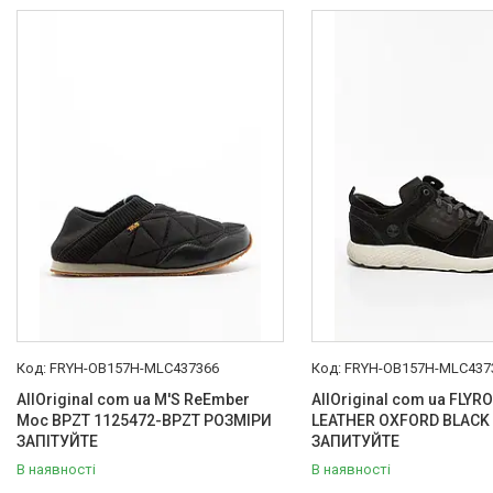
Товари та послуги :
ВІДГУКИ
Ми в ТікТок :
Ми в Інстаграм :
FRYH-OB157H-MLC437366
FRYH-OB157H-MLC437
AllOriginal com ua M'S ReEmber
AllOriginal com ua FLYR
Moc BPZT 1125472-BPZT РОЗМІРИ
LEATHER OXFORD BLACK
ЗАПІТУЙТЕ
ЗАПИТУЙТЕ
В наявності
В наявності