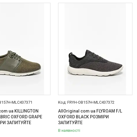
B157H-MLC437371
FRYH-OB157H-MLC437372
 com ua KILLINGTON
AllOriginal com ua FLYROAM F/L
ABRIC OXFORD GRAPE
OXFORD BLACK РОЗМІРИ
ІРИ ЗАПИТУЙТЕ
ЗАПИТУЙТЕ
В наявності