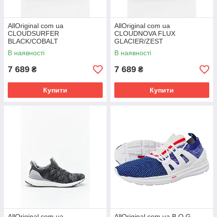
AllOriginal com ua
AllOriginal com ua
CLOUDSURFER
CLOUDNOVA FLUX
BLACK/COBALT
GLACIER/ZEST
3MD10421509 РОЗМІРИ
3MD10261099 РОЗМІРІ
В наявності
В наявності
ЗАПІТУЙТЕ
ЗАПІТУЙТЕ
7 689
7 689
₴
₴
Купити
Купити
AllOriginal com ua
AllOriginal com ua B O G