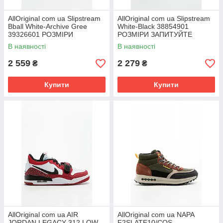
AllOriginal com ua Slipstream
AllOriginal com ua Slipstream
Bball White-Archive Gree
White-Black 38854901
39326601 РОЗМІРИ
РОЗМІРИ ЗАПИТУЙТЕ
ЗАПИТУЙТЕ
В наявності
В наявності
2 559
2 279
₴
₴
Купити
Купити
AllOriginal com ua AIR
AllOriginal com ua NAPA
JORDAN LEGACY 312 LOW
F2SLATE10/COS