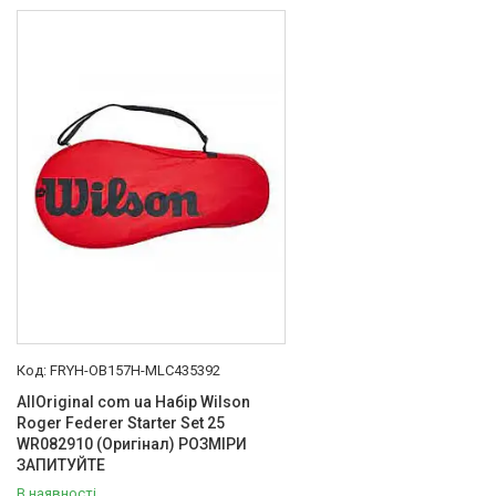
Товари та послуги :
ВІДГУКИ
Ми в ТікТок :
Ми в Інстаграм :
FRYH-OB157H-MLC435392
AllOriginal com ua Набір Wilson
Roger Federer Starter Set 25
WR082910 (Оригінал) РОЗМІРИ
ЗАПИТУЙТЕ
В наявності