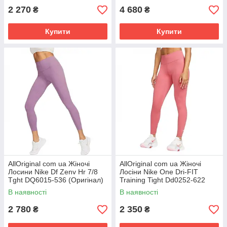
2 270
4 680
₴
₴
Купити
Купити
AllOriginal com ua Жіночі
AllOriginal com ua Жіночі
Лосини Nike Df Zenv Hr 7/8
Лосіни Nike One Dri-FIT
Tght DQ6015-536 (Оригінал)
Training Tight Dd0252-622
РОЗМІРИ ЗАПИТУЙТЕ
(Оригінал) РОЗМІРИ
В наявності
В наявності
ЗАПИТУЙТЕ
2 780
2 350
₴
₴