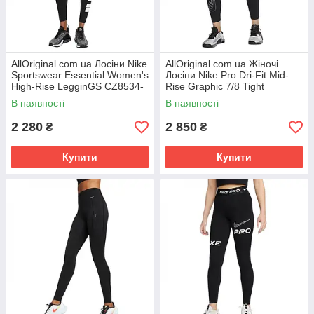
AllOriginal com ua Лосіни Nike
AllOriginal com ua Жіночі
Sportswear Essential Women's
Лосіни Nike Pro Dri-Fit Mid-
High-Rise LegginGS CZ8534-
Rise Graphic 7/8 Tight
010 (Оригінал) РОЗМІРИ
FB5488-010 (Оригінал)
В наявності
В наявності
РОЗМІРИ
2 280
2 850
₴
₴
Купити
Купити