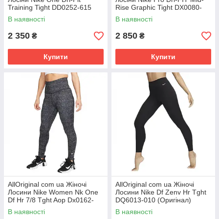
Training Tight DD0252-615
Rise Graphic Tight DX0080-
(Оригінал) РОЗМІРИ
015 (Оригінал) РОЗМІРИ
В наявності
В наявності
ЗАПИТУЙТЕ
2 350
2 850
₴
₴
Купити
Купити
AllOriginal com ua Жіночі
AllOriginal com ua Жіночі
Лосини Nike Women Nk One
Лосини Nike Df Zenv Hr Tght
Df Hr 7/8 Tght Aop Dx0162-
DQ6013-010 (Оригінал)
010 (Оригінал) РОЗМІРИ
РОЗМІРИ ЗАПИТУЙТЕ
В наявності
В наявності
ЗАПИТУЙТЕ