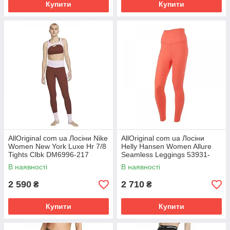
Купити
Купити
AllOriginal com ua Лосіни Nike
AllOriginal com ua Лосіни
Women New York Luxe Hr 7/8
Helly Hansen Women Allure
Tights Clbk DM6996-217
Seamless Leggings 53931-
(Оригінал) РОЗМІРИ
284 (Оригінал) РОЗМІРИ
В наявності
В наявності
ЗАПИТУЙТЕ
ЗАПИТУЙТЕ
2 590
2 710
₴
₴
Купити
Купити