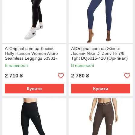
AllOriginal com ua Лосіни
AllOriginal com ua Жіночі
Helly Hansen Women Allure
Лосини Nike Df Zenv Hr 7/8
Seamless Leggings 53931-
Tght DQ6015-410 (Оригінал)
990 (Оригінал) РОЗМІРИ
РОЗМІРИ ЗАПИТУЙТЕ
В наявності
В наявності
ЗАПИТУЙТЕ
2 710
2 780
₴
₴
Купити
Купити