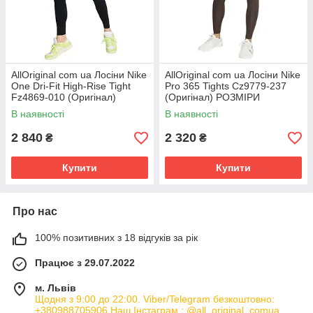
AllOriginal com ua Лосіни Nike
AllOriginal com ua Лосіни Nike
One Dri-Fit High-Rise Tight
Pro 365 Tights Cz9779-237
Fz4869-010 (Оригінал)
(Оригінал) РОЗМІРИ
РОЗМІРИ ЗАПИТУЙТЕ
ЗАПИТУЙТЕ
В наявності
В наявності
2 840
2 320
₴
₴
Купити
Купити
Про нас
100% позитивних з 18 відгуків за рік
Працює з 29.07.2022
м. Львів
Щодня з 9:00 до 22:00. Viber/Telegram безкоштовно:
+380988705906 Наш Інстаграм : @all_original_comua