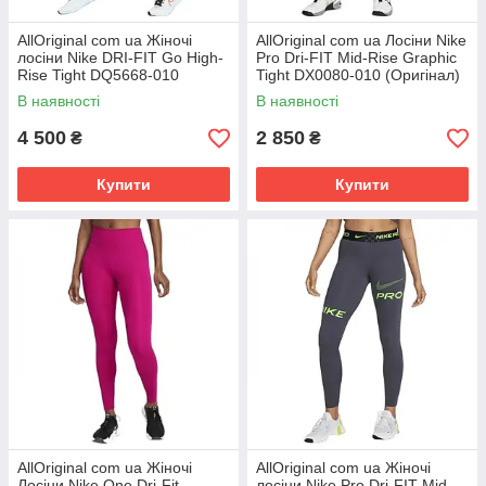
AllOriginal com ua Жіночі
AllOriginal com ua Лосіни Nike
лосіни Nike DRI-FIT Go High-
Pro Dri-FIT Mid-Rise Graphic
Rise Tight DQ5668-010
Tight DX0080-010 (Оригінал)
(Оригінал) РОЗМІРИ
РОЗМІРИ ЗАПИТУЙТЕ
В наявності
В наявності
ЗАПИТУЙТЕ
4 500
2 850
₴
₴
Купити
Купити
AllOriginal com ua Жіночі
AllOriginal com ua Жіночі
Лосіни Nike One Dri-Fit
лосіни Nike Pro Dri-FIT Mid-