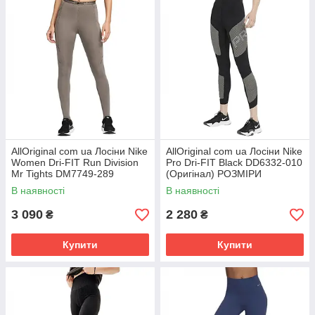
AllOriginal com ua Лосіни Nike
AllOriginal com ua Лосіни Nike
Women Dri-FIT Run Division
Pro Dri-FIT Black DD6332-010
Mr Tights DM7749-289
(Оригінал) РОЗМІРИ
(Оригінал) РОЗМІРИ
ЗАПИТУЙТЕ
В наявності
В наявності
ЗАПИТУЙТЕ
3 090
2 280
₴
₴
Купити
Купити