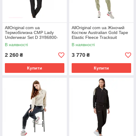
AllOriginal com ua
AllOriginal com ua Жіночий
Термобілизна CMP Lady
Костюм Australian Gold Tape
Underwear Set D 3Y86800-
Elastic Fleece Tracksuit
U901 (Оригінал) РОЗМІРИ
LSDTU0073-515 (Оригінал)
В наявності
В наявності
ЗАПИТУЙТЕ
2 260
3 770
₴
₴
Купити
Купити