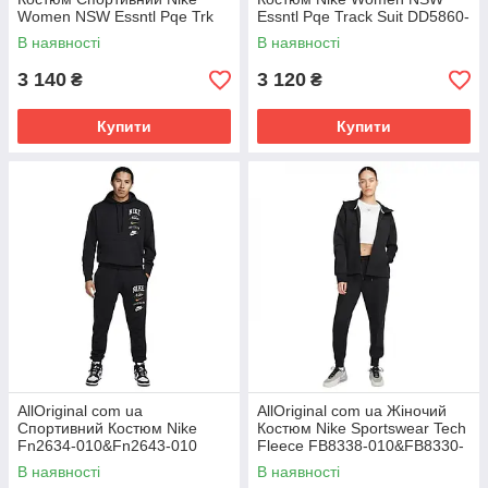
Women NSW Essntl Pqe Trk
Essntl Pqe Track Suit DD5860-
Suit DD5860-894 (Оригінал)
011 (Оригінал) РОЗМІРИ
В наявності
В наявності
РОЗМІРИ
ЗАПИТУЙТЕ
3 140
3 120
₴
₴
Купити
Купити
AllOriginal com ua
AllOriginal com ua Жіночий
Спортивний Костюм Nike
Костюм Nike Sportswear Tech
Fn2634-010&Fn2643-010
Fleece FB8338-010&FB8330-
(Оригінал) РОЗМІРИ
010 (Оригінал) РОЗМІРИ
В наявності
В наявності
ЗАПИТУЙТЕ