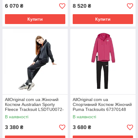
6 070
8 520
₴
₴
Купити
Купити
AllOriginal com ua Жіночий
AllOriginal com ua
Костюм Australian Sporty
Спортивний Костюм Жіночий
Fleece Tracksuit LSDTU0072-
Puma Tracksuits 67370148
200 (Оригінал) РОЗМІРИ
(Оригінал) РОЗМІРИ
В наявності
В наявності
ЗАПИТУЙТЕ
3 380
3 680
₴
₴