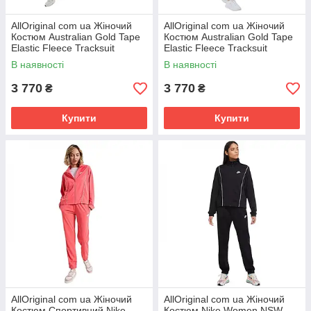
AllOriginal com ua Жіночий
AllOriginal com ua Жіночий
Костюм Australian Gold Tape
Костюм Australian Gold Tape
Elastic Fleece Tracksuit
Elastic Fleece Tracksuit
LSDTU0073-30M (Оригінал)
LSDTU0073-003 (Оригінал)
В наявності
В наявності
3 770
3 770
₴
₴
Купити
Купити
AllOriginal com ua Жіночий
AllOriginal com ua Жіночий
Костюм Спортивний Nike
Костюм Nike Women NSW