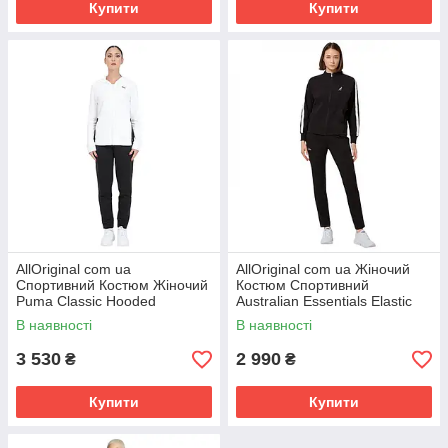
Купити
Купити
AllOriginal com ua
AllOriginal com ua Жіночий
Спортивний Костюм Жіночий
Костюм Спортивний
Puma Classic Hooded
Australian Essentials Elastic
Tracksuit 67369902
Fleece Track Suit
В наявності
В наявності
(Оригінал) РОЗМІРИ
LSDTU0076-003
3 530
2 990
₴
₴
Купити
Купити