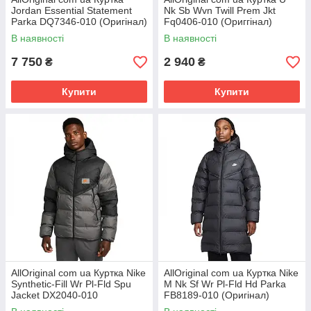
Jordan Essential Statement
Nk Sb Wvn Twill Prem Jkt
Parka DQ7346-010 (Оригінал)
Fq0406-010 (Ориггінал)
РОЗМІРИ ЗАПИТУЙТЕ
РОЗМІРІ ЗАПІТУЙТЕ
В наявності
В наявності
7 750
2 940
₴
₴
Купити
Купити
AllOriginal com ua Куртка Nike
AllOriginal com ua Куртка Nike
Synthetic-Fill Wr Pl-Fld Spu
M Nk Sf Wr Pl-Fld Hd Parka
Jacket DX2040-010
FB8189-010 (Оригінал)
(Оригінал) РОЗМІРИ
РОЗМІРИ ЗАПИТУЙТЕ