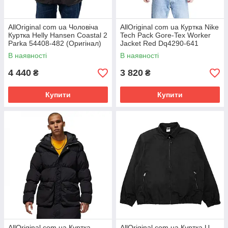
AllOriginal com ua Чоловіча
AllOriginal com ua Куртка Nike
Куртка Helly Hansen Coastal 2
Tech Pack Gore-Tex Worker
Parka 54408-482 (Оригінал)
Jacket Red Dq4290-641
РОЗМІРИ ЗАПИТУЙТЕ
(Оригінал) РОЗМІРИ
В наявності
В наявності
ЗАПИТУЙТЕ
4 440
3 820
₴
₴
Купити
Купити
AllOriginal com ua Куртка
AllOriginal com ua Куртка U