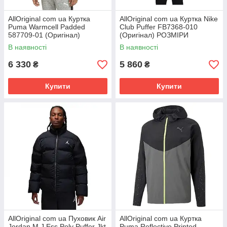
AllOriginal com ua Куртка
AllOriginal com ua Куртка Nike
Puma Warmcell Padded
Club Puffer FB7368-010
587709-01 (Оригінал)
(Оригінал) РОЗМІРИ
РОЗМІРИ ЗАПИТУЙТЕ
ЗАПИТУЙТЕ
В наявності
В наявності
6 330
5 860
₴
₴
Купити
Купити
AllOriginal com ua Пуховик Air
AllOriginal com ua Куртка
Jordan M J Ess Poly Puffer Jkt
Puma Reflective Printed