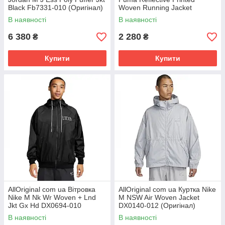
Black Fb7331-010 (Оригінал)
Woven Running Jacket
РОЗМІРИ ЗАПИТУЙТЕ
Grey/Black 522409-15
В наявності
В наявності
(Оригінал) РОЗМІРИ
6 380
2 280
₴
₴
Купити
Купити
AllOriginal com ua Вітровка
AllOriginal com ua Куртка Nike
Nike M Nk Wr Woven + Lnd
M NSW Air Woven Jacket
Jkt Gx Hd DX0694-010
DX0140-012 (Оригінал)
(Оригінал) РОЗМІРИ
РОЗМІРИ ЗАПИТУЙТЕ
В наявності
В наявності
ЗАПИТУЙТЕ