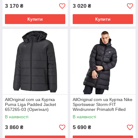
3 170
3 020
₴
₴
Купити
Купити
AllOriginal com ua Куртка
AllOriginal com ua Куртка Nike
Puma Liga Padded Jacket
Sportswear Storm-FIT
657265-03 (Оригінал)
Windrunner Primaloft Filled
РОЗМІРИ ЗАПИТУЙТЕ
Parka DR9609-010 (Оригінал)
В наявності
В наявності
3 860
5 690
₴
₴