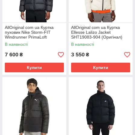
AllOriginal com ua Куртка
AllOriginal com ua Куртка
пуховик Nike Storm-FIT
Ellesse Lalizo Jacket
Windrunner PrimaLoft
SHT19083-904 (Оригінал)
FB8185-010 (Оригінал)
РОЗМІРИ ЗАПИТУЙТЕ
В наявності
В наявності
РОЗМІРИ ЗАПИТУЙТЕ
7 600
3 550
₴
₴
Купити
Купити