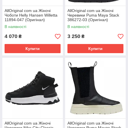
AllOriginal com ua Жіночі
AllOriginal com ua Жіночі
Чоботи Helly Hansen Willetta
Черевики Puma Maya Stack
11894-047 (Оригінал)
386272-03 (Оригінал)
РОЗМІРИ ЗАПИТУЙТЕ
РОЗМІРИ ЗАПИТУЙТЕ
В наявності
В наявності
4 070
3 250
₴
₴
Купити
Купити
AllOriginal com ua Жіночі
AllOriginal com ua Жіночі
Черевики Nike City Classic
Черевики Puma Mayze Stack