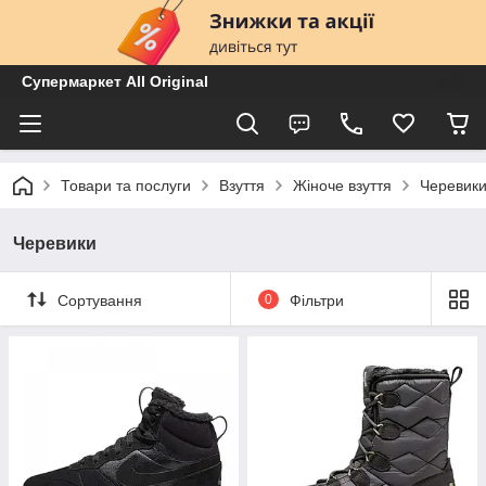
Супермаркет All Original
Товари та послуги
Взуття
Жіноче взуття
Черевик
Черевики
Сортування
0
Фільтри