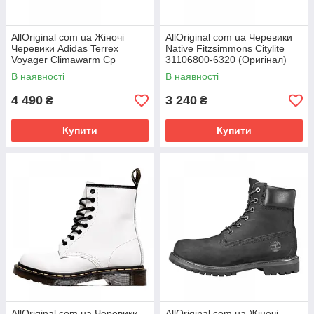
AllOriginal com ua Жіночі
AllOriginal com ua Черевики
Черевики Adidas Terrex
Native Fitzsimmons Citylite
Voyager Climawarm Cp
31106800-6320 (Оригінал)
S80808 (Оригінал) РОЗМІРИ
РОЗМІРИ ЗАПИТУЙТЕ
В наявності
В наявності
ЗАПИТУЙТЕ
4 490
3 240
₴
₴
Купити
Купити
AllOriginal com ua Черевики
AllOriginal com ua Жіночі