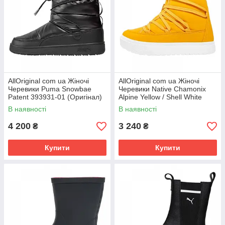
AllOriginal com ua Жіночі
AllOriginal com ua Жіночі
Черевики Puma Snowbae
Черевики Native Chamonix
Patent 393931-01 (Оригінал)
Alpine Yellow / Shell White
РОЗМІРИ ЗАПИТУЙТЕ
41106000-7536 (Оригінал)
В наявності
В наявності
4 200
3 240
₴
₴
Купити
Купити