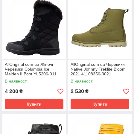
AllOriginal com ua Жіночі
AllOriginal com ua Черевики
Черевики Columbia Ice
Native Johnny Treklite Bloom
Maiden II Boot YL5206-011
2021 41108356-3021
(Оригінал) РОЗМІРИ
(Ориггінал) РОЗМІРИ
В наявності
В наявності
ЗАПИТУЙТЕ
ЗАПІТУЙТЕ
4 200
2 530
₴
₴
Купити
Купити