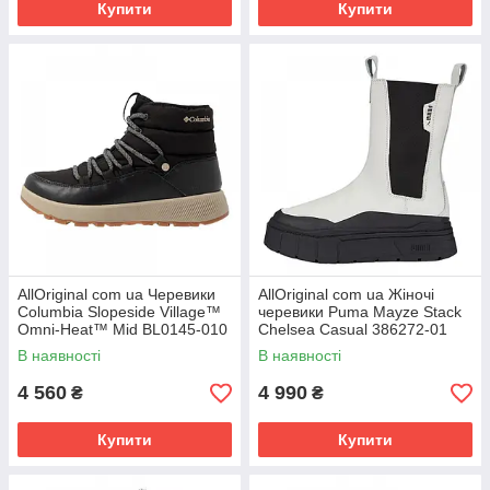
Купити
Купити
AllOriginal com ua Черевики
AllOriginal com ua Жіночі
Columbia Slopeside Village™
черевики Puma Mayze Stack
Omni-Heat™ Mid BL0145-010
Chelsea Casual 386272-01
(Оригінал) РОЗМІРИ
(Оригінал) РОЗМІРИ
В наявності
В наявності
ЗАПИТУЙТЕ
ЗАПИТУЙТЕ
4 560
4 990
₴
₴
Купити
Купити