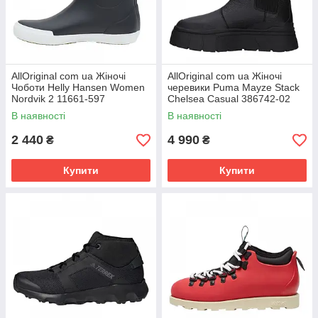
AllOriginal com ua Жіночі
AllOriginal com ua Жіночі
Чоботи Helly Hansen Women
черевики Puma Mayze Stack
Nordvik 2 11661-597
Chelsea Casual 386742-02
(Оригінал) РОЗМІРИ
(Оригінал) РОЗМІРИ
В наявності
В наявності
ЗАПИТУЙТЕ
ЗАПИТУЙТЕ
2 440
4 990
₴
₴
Купити
Купити