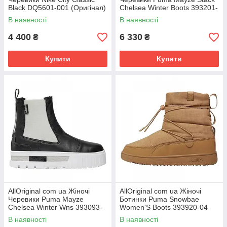
Black DQ5601-001 (Оригінал)
Chelsea Winter Boots 393201-
РОЗМІРИ ЗАПИТУЙТЕ
03 (Оригінал) РОЗМІРИ
В наявності
В наявності
4 400
6 330
₴
₴
Купити
Купити
AllOriginal com ua Жіночі
AllOriginal com ua Жіночі
Черевики Puma Mayze
Ботинки Puma Snowbae
Chelsea Winter Wns 393093-
Women'S Boots 393920-04
02 (Оригінал) РОЗМІРИ
(Оригінал) РОЗМІРИ
В наявності
В наявності
ЗАПИТУЙТЕ
ЗАПИТУЙТЕ