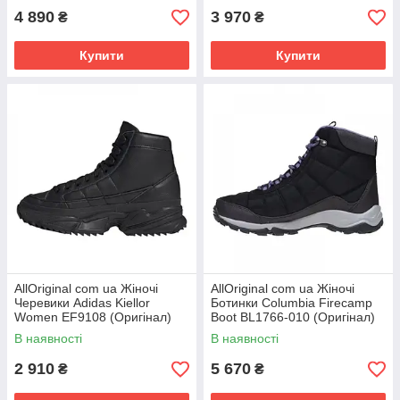
4 890
3 970
₴
₴
Купити
Купити
AllOriginal com ua Жіночі
AllOriginal com ua Жіночі
Черевики Adidas Kiellor
Ботинки Columbia Firecamp
Women EF9108 (Оригінал)
Boot BL1766-010 (Оригінал)
РОЗМІРИ ЗАПИТУЙТЕ
РОЗМІРИ ЗАПИТУЙТЕ
В наявності
В наявності
2 910
5 670
₴
₴