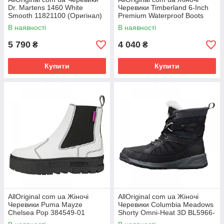
Dr. Martens 1460 White
Черевики Timberland 6-Inch
Smooth 11821100 (Оригінал)
Premium Waterproof Boots
РОЗМІРИ ЗАПИТУЙТЕ
08658A-001 (Оригінал)
В наявності
В наявності
РОЗМІРИ
5 790
4 040
₴
₴
Купити
Купити
AllOriginal com ua Жіночі
AllOriginal com ua Жіночі
Черевики Puma Mayze
Черевики Columbia Meadows
Chelsea Pop 384549-01
Shorty Omni-Heat 3D BL5966-
(Оригінал) РОЗМІРИ
010 (Оригінал) РОЗМІРИ