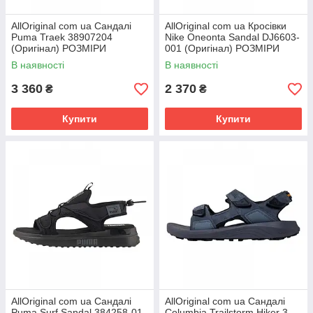
AllOriginal com ua Сандалі
AllOriginal com ua Кросівки
Puma Traek 38907204
Nike Oneonta Sandal DJ6603-
(Оригінал) РОЗМІРИ
001 (Оригінал) РОЗМІРИ
ЗАПИТУЙТЕ
ЗАПИТУЙТЕ
В наявності
В наявності
3 360
2 370
₴
₴
Купити
Купити
AllOriginal com ua Сандалі
AllOriginal com ua Сандалі
Puma Surf Sandal 384258-01
Columbia Trailstorm Hiker 3