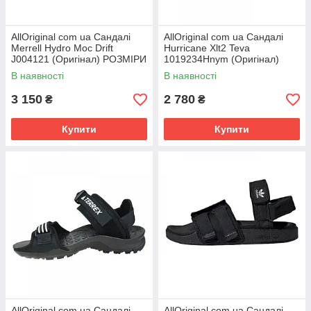
AllOriginal com ua Сандалі
AllOriginal com ua Сандалі
Merrell Hydro Moc Drift
Hurricane Xlt2 Teva
J004121 (Оригінал) РОЗМІРИ
1019234Hnym (Оригінал)
ЗАПИТУЙТЕ
РОЗМІРИ ЗАПИТУЙТЕ
В наявності
В наявності
3 150
2 780
₴
₴
Купити
Купити
AllOriginal com ua Сандалі
AllOriginal com ua Сандалі