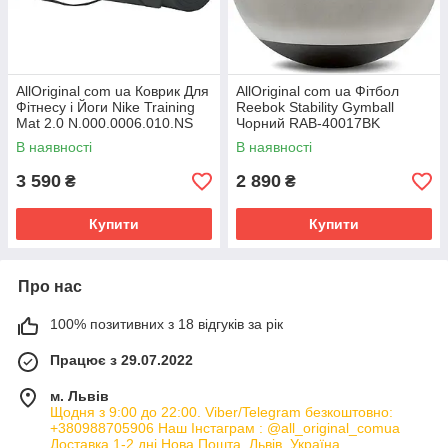
AllOriginal com ua Коврик Для
AllOriginal com ua Фітбол
Фітнесу і Йоги Nike Training
Reebok Stability Gymball
Mat 2.0 N.000.0006.010.NS
Чорний RAB-40017BK
(Оригінал) РОЗМІРИ
(Оригінал) РОЗМІРИ
В наявності
В наявності
ЗАПИТУЙТЕ
3 590
2 890
₴
₴
Купити
Купити
Про нас
100% позитивних з 18 відгуків за рік
Працює з 29.07.2022
м. Львів
Щодня з 9:00 до 22:00. Viber/Telegram безкоштовно:
+380988705906 Наш Інстаграм : @all_original_comua
Доставка 1-2 дні Нова Пошта, Львів, Україна