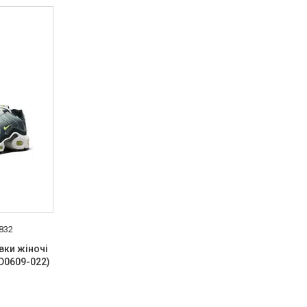
832
івки жіночі
CD0609-022)