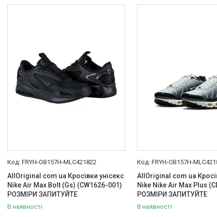
Товари та послуги :
ВІДГУКИ
Ми в ТікТок :
Ми в Інстаграм :
FRYH-OB157H-MLC421822
FRYH-OB157H-MLC421
AllOriginal com ua Кросівки унісекс
AllOriginal com ua Крос
Nike Air Max Bolt (Gs) (CW1626-001)
Nike Nike Air Max Plus (
РОЗМІРИ ЗАПИТУЙТЕ
РОЗМІРИ ЗАПИТУЙТЕ
В наявності
В наявності