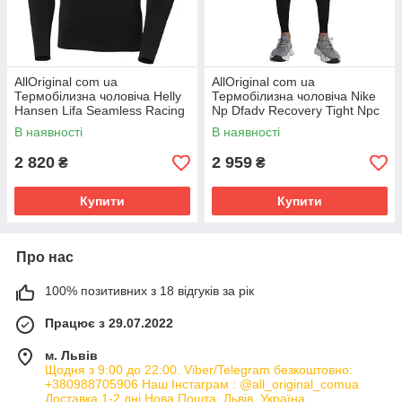
AllOriginal com ua
AllOriginal com ua
Термобілизна чоловіча Helly
Термобілизна чоловіча Nike
Hansen Lifa Seamless Racing
Np Dfadv Recovery Tight Npc
(49341-990) РОЗМІРИ
(DD1705-010) РОЗМІРИ
В наявності
В наявності
ЗАПИТУЙТЕ
ЗАПИТУЙТЕ
2 820
2 959
₴
₴
Купити
Купити
Про нас
100% позитивних з 18 відгуків за рік
Працює з 29.07.2022
м. Львів
Щодня з 9:00 до 22:00. Viber/Telegram безкоштовно:
+380988705906 Наш Інстаграм : @all_original_comua
Доставка 1-2 дні Нова Пошта, Львів, Україна