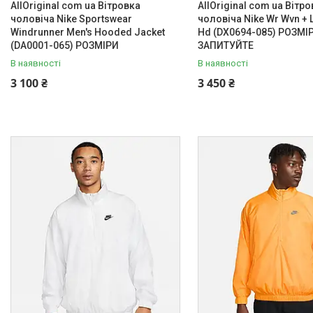
AllOriginal com ua Вітровка
AllOriginal com ua Вітр
чоловіча Nike Sportswear
чоловіча Nike Wr Wvn + L
Windrunner Men's Hooded Jacket
Hd (DX0694-085) РОЗМІ
(DA0001-065) РОЗМІРИ
ЗАПИТУЙТЕ
В наявності
В наявності
3 100 ₴
3 450 ₴