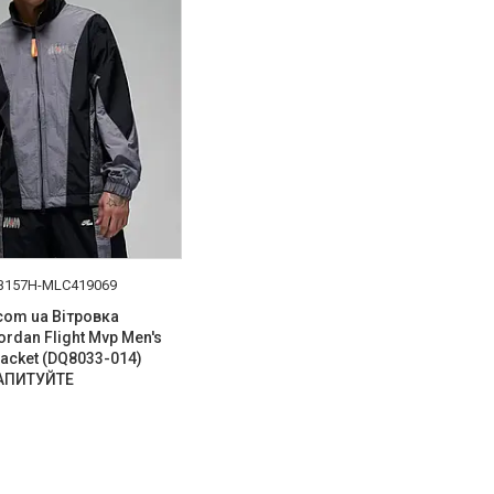
B157H-MLC419069
 com ua Вітровка
rdan Flight Mvp Men's
Jacket (DQ8033-014)
АПИТУЙТЕ