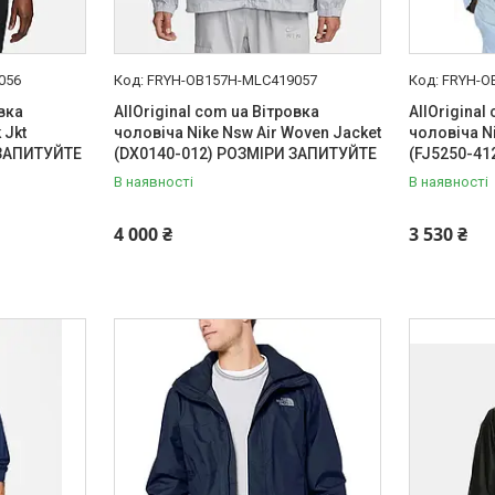
056
FRYH-OB157H-MLC419057
FRYH-O
овка
AllOriginal com ua Вітровка
AllOriginal
 Jkt
чоловіча Nike Nsw Air Woven Jacket
чоловіча N
 ЗАПИТУЙТЕ
(DX0140-012) РОЗМІРИ ЗАПИТУЙТЕ
(FJ5250-4
В наявності
В наявності
4 000 ₴
3 530 ₴