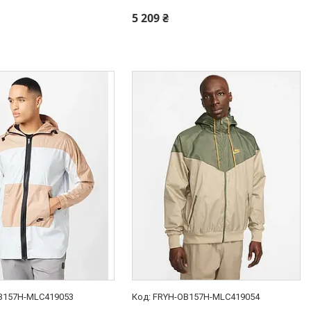
5 209 ₴
B157H-MLC419053
FRYH-OB157H-MLC419054