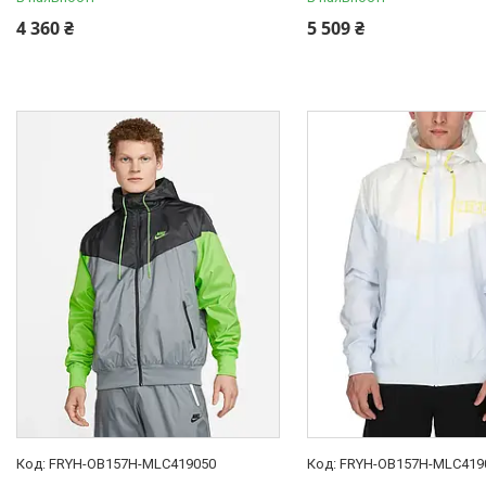
4 360 ₴
5 509 ₴
FRYH-OB157H-MLC419050
FRYH-OB157H-MLC419