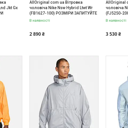
овка
AllOriginal com ua Вітровка
AllOriginal
nd Jkt Gx
чоловіча Nike Nsw Hybrid Ltwt Wr
чоловіча N
РИ
(FB1627-100) РОЗМІРИ ЗАПИТУЙТЕ
(FJ5250-2
В наявності
В наявності
2 890 ₴
3 530 ₴