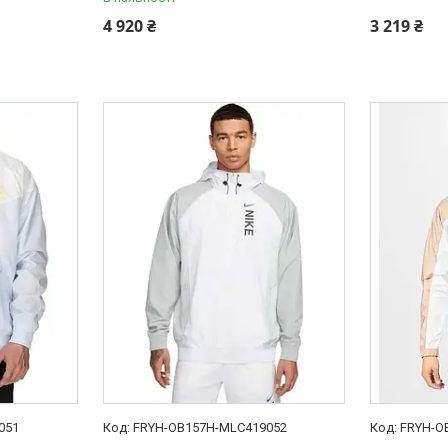
4 920 ₴
3 219 ₴
051
FRYH-OB157H-MLC419052
FRYH-O