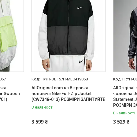
067
FRYH-OB157H-MLC419068
FRYH-O
овка
AllOriginal com ua Вітровка
AllOriginal
ar Swoosh
чоловіча Nike Full-Zip Jacket
чоловіча Jo
701)
(CW7348-013) РОЗМІРИ ЗАПИТУЙТЕ
Statement 
РОЗМІРИ З
В наявності
В наявності
3 599 ₴
3 529 ₴