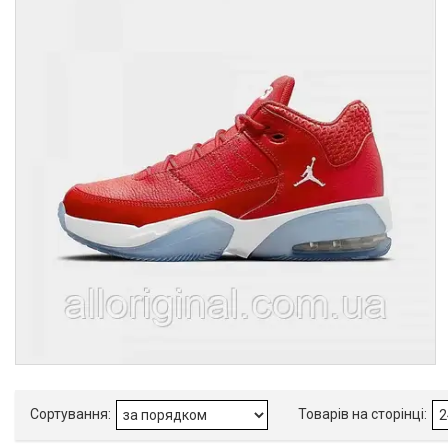
Товари та послуги :
ВІДГУКИ
Ми в ТікТок :
Ми в Інстаграм :