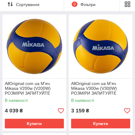
Сортування
0
Фільтри
AllOriginal com ua М'яч
AllOriginal com ua М'яч
Mikasa V200w (V200W)
Mikasa V300w (V300W)
РОЗМІРИ ЗАПИТУЙТЕ
РОЗМІРИ ЗАПИТУЙТЕ
В наявності
В наявності
4 039
3 159
₴
₴
Купити
Купити