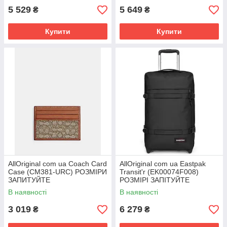
5 529
5 649
₴
₴
Купити
Купити
AllOriginal com ua Coach Card
AllOriginal com ua Eastpak
Case (CM381-URC) РОЗМІРИ
Transit'r (EK00074F008)
ЗАПИТУЙТЕ
РОЗМІРІ ЗАПІТУЙТЕ
В наявності
В наявності
3 019
6 279
₴
₴