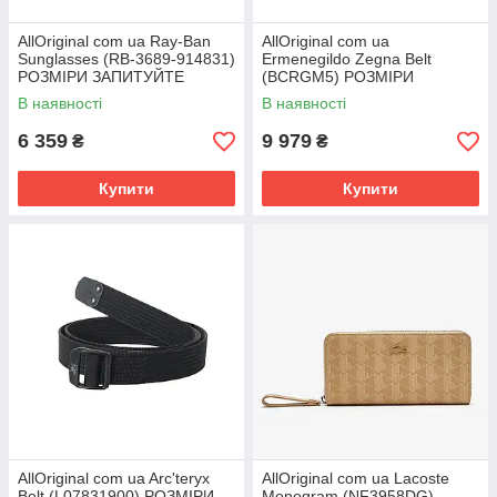
AllOriginal com ua Ray-Ban
AllOriginal com ua
Sunglasses (RB-3689-914831)
Ermenegildo Zegna Belt
РОЗМІРИ ЗАПИТУЙТЕ
(BCRGM5) РОЗМІРИ
ЗАПИТУЙТЕ
В наявності
В наявності
6 359
9 979
₴
₴
Купити
Купити
AllOriginal com ua Arc'teryx
AllOriginal com ua Lacoste
Belt (L07831900) РОЗМІРИ
Monogram (NF3958DG)