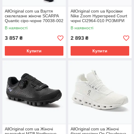
AllOriginal com ua Взуття
AllOriginal com ua Кросівки
скелелазне жіноче SCARPA
Nike Zoom Hyperspeed Court
Quantic сіро-чорне 70038-002
чорні CI2964-010 РОЗМІРИ
РОЗМІРИ ЗАПИТУЙТЕ
ЗАПИТУЙТЕ
В наявності
В наявності
3 857
2 893
₴
₴
Купити
Купити
AllOriginal com ua Жіночі
AllOriginal com ua Жіночі
велотуфлі MTB Northwave
бігові кросівки On Cloudnova