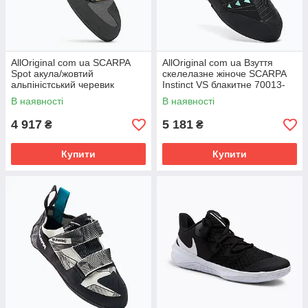
AllOriginal com ua SCARPA
AllOriginal com ua Взуття
Spot акула/жовтий
скелелазне жіноче SCARPA
альпіністський черевик
Instinct VS блакитне 70013-
РОЗМІРИ ЗАПИТУЙТЕ
002/1 РОЗМІРИ ЗАПИТУЙТЕ
В наявності
В наявності
4 917
5 181
₴
₴
Купити
Купити