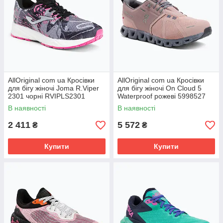
AllOriginal com ua Кросівки
AllOriginal com ua Кросівки
для бігу жіночі Joma R.Viper
для бігу жіночі On Cloud 5
2301 чорні RVIPLS2301
Waterproof рожеві 5998527
РОЗМІРИ ЗАПИТУЙТЕ
РОЗМІРИ ЗАПИТУЙТЕ
В наявності
В наявності
2 411
5 572
₴
₴
Купити
Купити