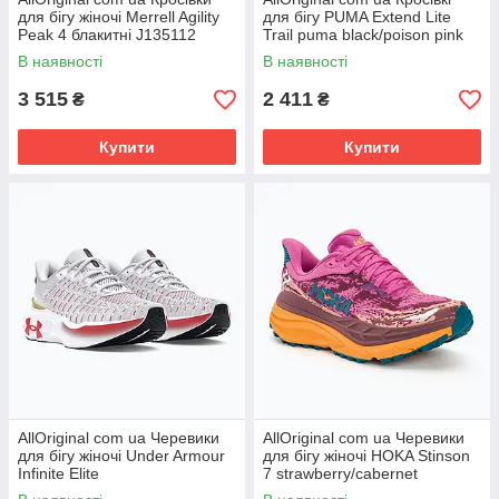
для бігу жіночі Merrell Agility
для бігу PUMA Extend Lite
Peak 4 блакитні J135112
Trail puma black/poison pink
РОЗМІРИ ЗАПИТУЙТЕ
РОЗМІРИ ЗАПИТУЙТЕ
В наявності
В наявності
3 515
2 411
₴
₴
Купити
Купити
AllOriginal com ua Черевики
AllOriginal com ua Черевики
для бігу жіночі Under Armour
для бігу жіночі HOKA Stinson
Infinite Elite
7 strawberry/cabernet
white/black/metallic gold
РОЗМІРИ ЗАПИТУЙТЕ