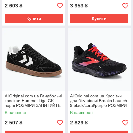
2 603
3 953
₴
₴
Купити
Купити
AllOriginal com ua Гандбольні
AllOriginal com ua Кросівки
кросівки Hummel Liga GK
для бігу жіночі Brooks Launch
чорні РОЗМІРИ ЗАПИТУЙТЕ
9 black/coral/purple РОЗМІРИ
ЗАПИТУЙТЕ
В наявності
В наявності
2 507
2 829
₴
₴