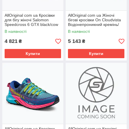
AllOriginal com ua Кросівки
AllOriginal com ua Жіночі
для бігу жіночі Salomon
бігові кросівки On Cloudvista
Speedcross 6 GTX black/cow
Водонепроникний кремінь/
hide/faded rose РОЗМІРИ
акай РОЗМІРИ ЗАПИТУЙТЕ
В наявності
В наявності
4 821
5 143
₴
₴
Купити
Купити
AllOriginal com ua Кросівки
AllOriginal com ua Кросівкі