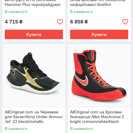
Hammer Plus чорні/райдужні
нефарбовані білі/білі
РОЗМІРИ ЗАПИТУЙТЕ
РОЗМІРИ ЗАПИТУЙТЕ
В наявності
В наявності
4 715
6 858
₴
₴
Купити
Купити
AllOriginal com ua Черевики
AllOriginal com ua Кросівки
для баскетболу Under Armour
боксерські Nike Machomai 2
Jet' 23 black/metallic
bright crimson/white/black
gold/metallic gold РОЗМІРІ
РОЗМІРИ ЗАПИТУЙТЕ
В наявності
В наявності