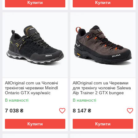
Купити
Купити
AllOriginal com ua Чоловічі
AllOriginal com ua Черевики
трекінгові черевики Meindl
для трекінгу чоловіче Salewa
Ontario GTX нуар/маїс
Alp Trainer 2 GTX bungee
РОЗМІРИ ЗАПИТУЙТЕ
cord 00-0000061400
В наявності
В наявності
РОЗМІРИ
7 038
8 147
₴
₴
Купити
Купити