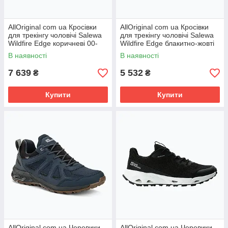
AllOriginal com ua Кросівки
AllOriginal com ua Кросівки
для трекінгу чоловічі Salewa
для трекінгу чоловічі Salewa
Wildfire Edge коричневі 00-
Wildfire Edge блакитно-жовті
0000061346 РОЗМІРИ
0000061346 РОЗМІРИ
В наявності
В наявності
7 639
5 532
₴
₴
Купити
Купити
AllOriginal com ua Черевики
AllOriginal com ua Черевики