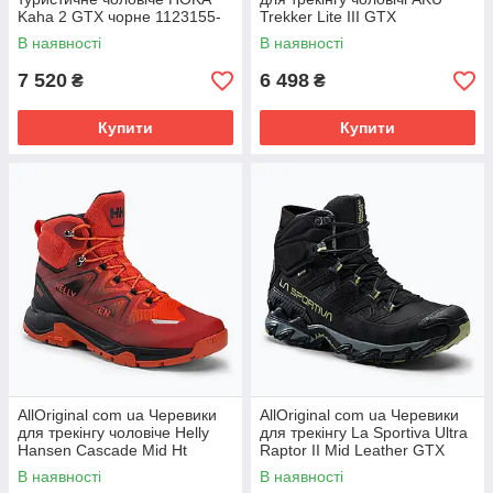
Kaha 2 GTX чорне 1123155-
Trekker Lite III GTX
BBLC РОЗМІРИ ЗАПИТУЙТЕ
anthracite/mustard РОЗМІРИ
В наявності
В наявності
7 520
6 498
₴
₴
Купити
Купити
AllOriginal com ua Черевики
AllOriginal com ua Черевики
для трекінгу чоловіче Helly
для трекінгу La Sportiva Ultra
Hansen Cascade Mid Ht
Raptor II Mid Leather GTX
помаранчеві 11751_328-8
чорні 34J999811 РОЗМІРИ
В наявності
В наявності
РОЗМІРИ