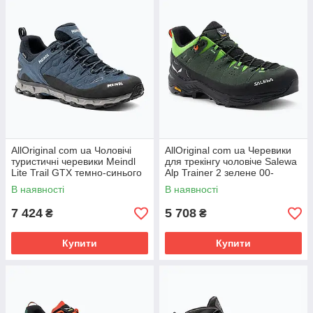
AllOriginal com ua Чоловічі
AllOriginal com ua Черевики
туристичні черевики Meindl
для трекінгу чоловіче Salewa
Lite Trail GTX темно-синього
Alp Trainer 2 зелене 00-
кольору РОЗМІРИ
0000061402 РОЗМІРИ
В наявності
В наявності
ЗАПИТУЙТЕ
ЗАПИТУЙТЕ
7 424
5 708
₴
₴
Купити
Купити