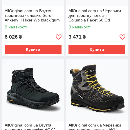
AllOriginal com ua Взуття
AllOriginal com ua Черевики
трекінгове чоловіче Sorel
для трекінгу чоловічі
Ankeny II Hiker Wp black/gum
Columbia Facet 60 Od
10 РОЗМІРИ ЗАПИТУЙТЕ
mud/chalk РОЗМІРИ
В наявності
В наявності
ЗАПИТУЙТЕ
6 026
3 471
₴
₴
Купити
Купити
AllOriginal com ua Взуття
AllOriginal com ua Черевики
туристичне чоловіче HOKA
для трекінгу чоловічі AKU