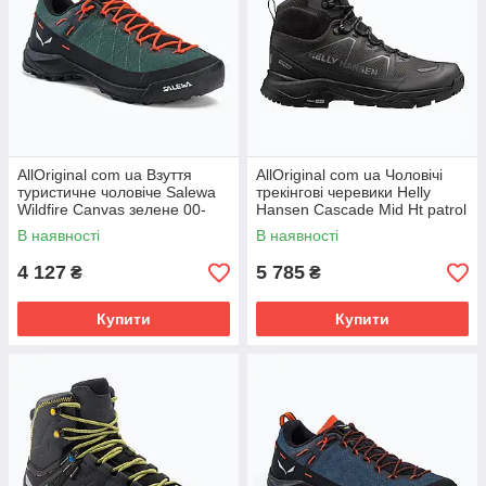
AllOriginal com ua Взуття
AllOriginal com ua Чоловічі
туристичне чоловіче Salewa
трекінгові черевики Helly
Wildfire Canvas зелене 00-
Hansen Cascade Mid Ht patrol
0000061406 РОЗМІРИ
orange РОЗМІРИ
В наявності
В наявності
ЗАПИТУЙТЕ
ЗАПИТУЙТЕ
4 127
5 785
₴
₴
Купити
Купити