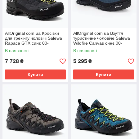
AllOriginal com ua Кросівки
AllOriginal com ua Взуття
для трекінгу чоловічі Salewa
туристичне чоловіче Salewa
Rapace GTX синє 00-
Wildfire Canvas синє 00-
0000061332 РОЗМІРИ
0000061406 РОЗМІРИ
В наявності
В наявності
ЗАПИТУЙТЕ
ЗАПИТУЙТЕ
7 728
5 295
₴
₴
Купити
Купити