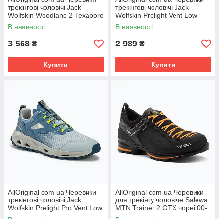
трекінгові чоловічі Jack
трекінгові чоловічі Jack
Wolfskin Woodland 2 Texapore
Wolfskin Prelight Vent Low
Low night blue РОЗМІРИ
black РОЗМІРИ ЗАПИТУЙТЕ
В наявності
В наявності
3 568
2 989
₴
₴
Купити
Купити
AllOriginal com ua Черевики
AllOriginal com ua Черевики
трекінгові чоловічі Jack
для трекінгу чоловіче Salewa
Wolfskin Prelight Pro Vent Low
MTN Trainer 2 GTX чорні 00-
elemental blue РОЗМІРИ
0000061356 РОЗМІРИ