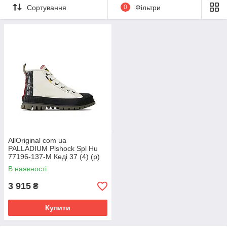
Сортування
0
Фільтри
AllOriginal com ua
PALLADIUM Plshock Spl Hu
77196-137-M Кеді 37 (4) (р)
White РОЗМІРИ ЗАПІТУЙТЕ
В наявності
3 915
₴
Купити