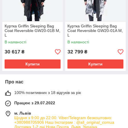
Куртка Griffin Sleeping Bag
Куртка Griffin Sleeping Bag
Coat Reversible GW20-01B M,
Coat Reversible GW20-01A M,
L
L
В наявності
В наявності
30 617
32 799
₴
₴
Купити
Купити
Про нас
100% позитивних з 18 відгуків за рік
Працює з 29.07.2022
м. Львів
Щодня з 9:00 до 22:00. Viber/Telegram безкоштовно:
+380988705906 Наш Інстаграм : @all_original_comua
Доставка 1-2 дні Нова Пошта, Львів, Україна