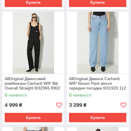
Купити
Купити
AllOriginal Джинсовий
AllOriginal Джинси Carhartt
комбінезон Carhartt WIP Bib
WIP Noxon Pant жіночі
Overall Straight I032965.8902
середня посадка I031920.112
розмір: XS, S, M, L
розмір: 26, 27, 28
В наявності
В наявності
4 999
3 299
₴
₴
Купити
Купити