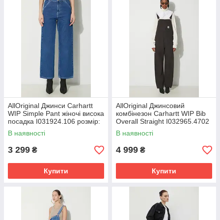
AllOriginal Джинси Carhartt
AllOriginal Джинсовий
WIP Simple Pant жіночі висока
комбінезон Carhartt WIP Bib
посадка I031924.106 розмір:
Overall Straight I032965.4702
25, 26, 27, 28
розмір: XS, S, M
В наявності
В наявності
3 299
4 999
₴
₴
Купити
Купити