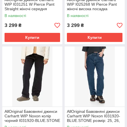
WIP I031251 W Pierce Pant
WIP I025268 W Pierce Pant
Straight жіночі середня
жіночі висока посадка
посадка I031251-
I025268-BLUESTONE розмір:
В наявності
В наявності
BLUESTOWAS
25, 26,
3 299
3 299
₴
₴
Купити
Купити
AllOriginal Бавовняні джинси
AllOriginal Бавовняні джинси
Carhartt WIP Noxon колір
Carhartt WIP Noxon I031920-
чорний I031920-BLUE.STONE
BLUE.STONE розмір: 25, 26,
розмір: 26
27