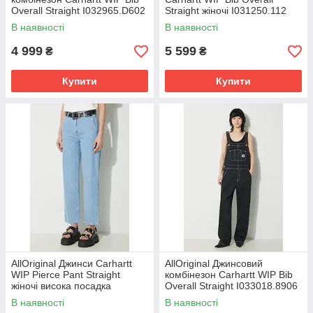
Overall Straight I032965.D602
Straight жіночі I031250.112
РОЗМІРИ ЗАПИТУЙТЕ
розмір: XS, S, M, L
В наявності
В наявності
4 999
5 599
₴
₴
Купити
Купити
AllOriginal Джинси Carhartt
AllOriginal Джинсовий
WIP Pierce Pant Straight
комбінезон Carhartt WIP Bib
жіночі висока посадка
Overall Straight I033018.8906
I031251.112 розмір: 25, 26,
розмір: XS, S, M
В наявності
В наявності
27, 28