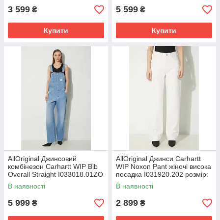
3 599
5 599
₴
₴
Купити
Купити
AllOriginal Джинсовий
AllOriginal Джинси Carhartt
комбінезон Carhartt WIP Bib
WIP Noxon Pant жіночі висока
Overall Straight I033018.01ZO
посадка I031920.202 розмір:
розмір: XS, S, M, L
25, 26, 27, 28
В наявності
В наявності
5 999
2 899
₴
₴