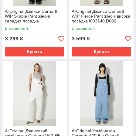
AllOriginal Джинси Carhartt
AllOriginal Джинси Carhartt
WIP Simple Pant жіночі
WIP Pierce Pant жіночі висока
середня посадка
посадка I033140.D602
I031924.8906 РОЗМІРИ
РОЗМІРИ ЗАПИТУЙТЕ
В наявності
В наявності
ЗАПИТУЙТЕ
3 299
3 599
₴
₴
Купити
Купити
AllOriginal Джинсовий
AllOriginal Комбінезон
комбінезон Carhartt WIP Bib
Carhartt WIP Bib Overall