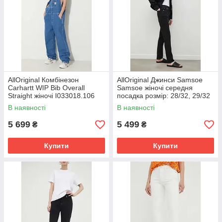
AllOriginal Комбінезон
AllOriginal Джинси Samsoe
Carhartt WIP Bib Overall
Samsoe жіночі середня
Straight жіночі I033018.106
посадка розмір: 28/32, 29/32
розмір: XS, S, M
В наявності
В наявності
5 699
5 499
₴
₴
Купити
Купити