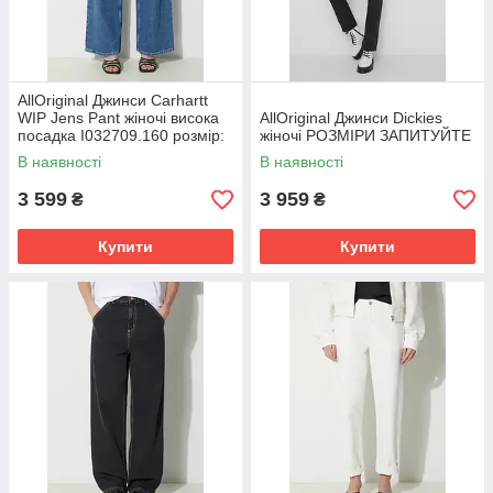
AllOriginal Джинси Carhartt
WIP Jens Pant жіночі висока
AllOriginal Джинси Dickies
посадка I032709.160 розмір:
жіночі РОЗМІРИ ЗАПИТУЙТЕ
25, 26, 27, 28
В наявності
В наявності
3 599
3 959
₴
₴
Купити
Купити