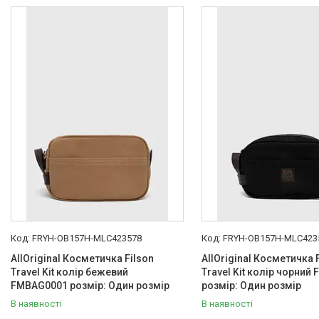
Товари та послуги :
ВІДГУКИ
Ми в ТікТок :
Ми в Інстаграм :
FRYH-OB157H-MLC423578
FRYH-OB157H-MLC423
AllOriginal Косметичка Filson
AllOriginal Косметичка 
Travel Kit колір бежевий
Travel Kit колір чорний
FMBAG0001 розмір: Один розмір
розмір: Один розмір
В наявності
В наявності