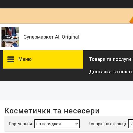
Супермаркет All Original
Меню
Товари та послуги
Доставка та оплат
Фільтри
Ціна
Наявність
Косметички та несесери
В наявності
3