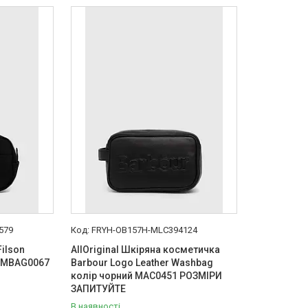
579
FRYH-OB157H-MLC394124
Filson
AllOriginal Шкіряна косметичка
 FMBAG0067
Barbour Logo Leather Washbag
колір чорний MAC0451 РОЗМІРИ
ЗАПИТУЙТЕ
В наявності