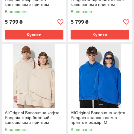
капюшоном з принтом
капюшоном з принтом
розмір: L
розмір: M, L
В наявності
В наявності
5 799
5 799
₴
₴
Купити
Купити
AllOriginal Бавовняна кофта
AllOriginal Бавовняна кофта
Pangaia колір бежевий з
Pangaia з капюшоном з
капюшоном з принтом
принтом розмір: M
розмір: L
В наявності
В наявності