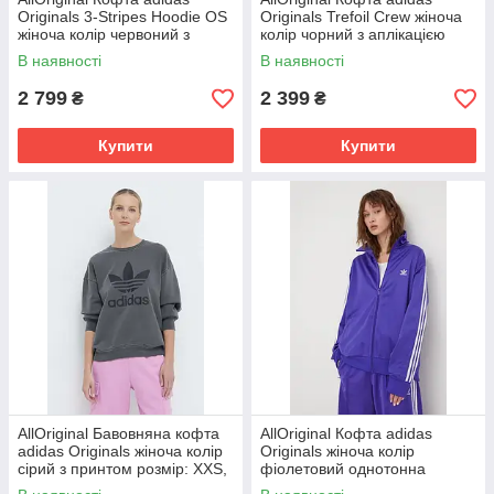
Originals 3-Stripes Hoodie OS
Originals Trefoil Crew жіноча
жіноча колір червоний з
колір чорний з аплікацією
капюшоном з аплікацією
IU2410 розмір: XXS, XS
В наявності
В наявності
IN8397
2 799
2 399
₴
₴
Купити
Купити
AllOriginal Бавовняна кофта
AllOriginal Кофта adidas
adidas Originals жіноча колір
Originals жіноча колір
сірий з принтом розмір: XXS,
фіолетовий однотонна
S, L
розмір: XXS, XS, S, M, L, XL