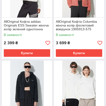
AllOriginal Кофта adidas
AllOriginal Кофта Columbia
Originals ESS Sweater жіноча
жіноча колір фіолетовий
колір зелений однотонна
візерунок 1905913-575
IC1823-green розмір: 34, 36,
РОЗМІРИ ЗАПИТУЙТЕ
В наявності
В наявності
38
2 399
3 699
₴
₴
Купити
Купити