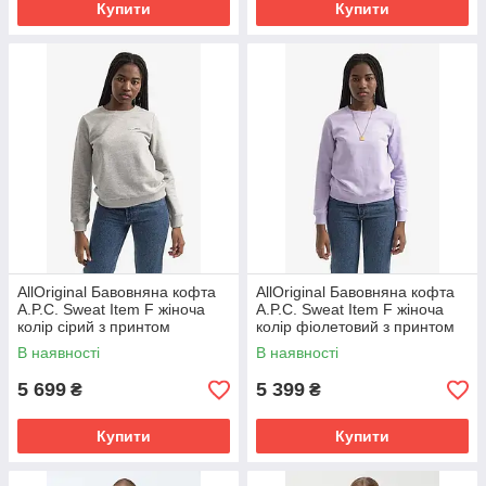
Купити
Купити
AllOriginal Бавовняна кофта
AllOriginal Бавовняна кофта
A.P.C. Sweat Item F жіноча
A.P.C. Sweat Item F жіноча
колір сірий з принтом
колір фіолетовий з принтом
COEAS.F27663-VIOLET
COEAS.F27663-VIOLET
В наявності
В наявності
розмір: XS,
розмір:
5 699
5 399
₴
₴
Купити
Купити