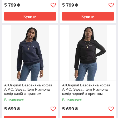
5 799
5 799
₴
₴
Купити
Купити
AllOriginal Бавовняна кофта
AllOriginal Бавовняна кофта
A.P.C. Sweat Item F жіноча
A.P.C. Sweat Item F жіноча
колір синій з принтом
колір чорний з принтом
COEAS.F27663-VIOLET
COEAS.F27663-VIOLET
В наявності
В наявності
розмір: XS,
розмір: XS,
5 699
5 699
₴
₴