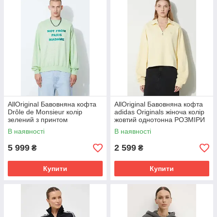
AllOriginal Бавовняна кофта
AllOriginal Бавовняна кофта
Drôle de Monsieur колір
adidas Originals жіноча колір
зелений з принтом
жовтий однотонна РОЗМІРИ
SW102.GREEN-GREEN
ЗАПИТУЙТЕ
В наявності
В наявності
розмір: M
5 999
2 599
₴
₴
Купити
Купити