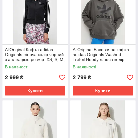
AllOriginal Кофта adidas
AllOriginal Бавовняна кофта
Originals жіноча колір чорний
adidas Originals Washed
з аплікацією розмір: XS, S, M,
Trefoil Hoody жіноча колір
L
сірий з капюшоном з принтом
В наявності
В наявності
2 999
2 799
₴
₴
Купити
Купити