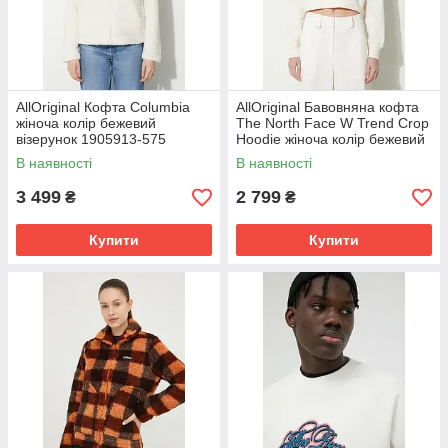
AllOriginal Кофта Columbia
AllOriginal Бавовняна кофта
жіноча колір бежевий
The North Face W Trend Crop
візерунок 1905913-575
Hoodie жіноча колір бежевий
розмір: S
з капюшоном з принтом
В наявності
В наявності
3 499
2 799
₴
₴
Купити
Купити