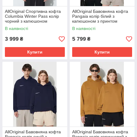
AllOriginal Спортивна кофта
AllOriginal Бавовняна кофта
Columbia Winter Pass колір
Pangaia колір білий з
чорний з капюшоном
капюшоном з принтом
візерунок розмір: XS, S
розмір: M, L
В наявності
В наявності
3 999
5 799
₴
₴
Купити
Купити
AllOriginal Бавовняна кофта
AllOriginal Бавовняна кофта
Pangaia колір синій з
Pangaia колір коричневий з