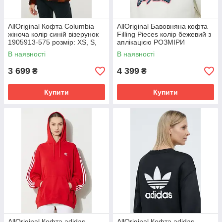
AllOriginal Кофта Columbia
AllOriginal Бавовняна кофта
жіноча колір синій візерунок
Filling Pieces колір бежевий з
1905913-575 розмір: XS, S,
аплікацією РОЗМІРИ
M, L
ЗАПИТУЙТЕ
В наявності
В наявності
3 699
4 399
₴
₴
Купити
Купити
AllOriginal Кофта adidas
AllOriginal Кофта adidas