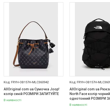
Товари та послуги :
ВІДГУКИ
Ми в ТікТок :
Ми в Інстаграм :
FRYH-OB157H-MLC360942
FRYH-OB157H-MLC360
AllOriginal com ua Сумочка Joop!
AllOriginal com ua Рюкз
колір синій РОЗМІРИ ЗАПИТУЙТЕ
North Face колір чорни
однотонний РОЗМІРИ 
В наявності
В наявності