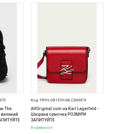
973
FRYH-OB157H-MLC360974
ак The
AllOriginal com ua Karl Lagerfeld -
й великий
Шкіряна сумочка РОЗМІРИ
ЗАПИТУЙТЕ
ЗАПИТУЙТЕ
В наявності