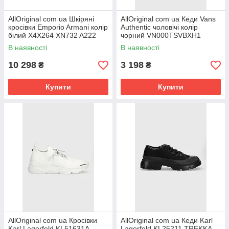
AllOriginal com ua Шкіряні
AllOriginal com ua Кеди Vans
кросівки Emporio Armani колір
Authentic чоловічі колір
білий X4X264 XN732 A222
чорний VN000TSVBXH1
РОЗМІРИ ЗАПИТУЙТЕ
РОЗМІРИ ЗАПИТУЙТЕ
В наявності
В наявності
10 298
3 198
₴
₴
Купити
Купити
AllOriginal com ua Кросівки
AllOriginal com ua Кеди Karl
Karl Lagerfeld KL51631A
Lagerfeld KL25211 TREKKA