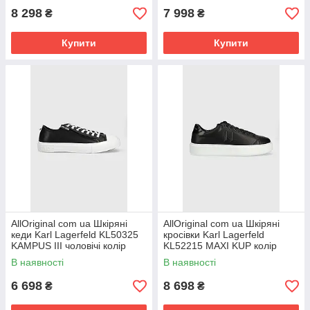
8 298
7 998
₴
₴
Купити
Купити
AllOriginal com ua Шкіряні
AllOriginal com ua Шкіряні
кеди Karl Lagerfeld KL50325
кросівки Karl Lagerfeld
KAMPUS III чоловічі колір
KL52215 MAXI KUP колір
чорний РОЗМІРИ
чорний РОЗМІРИ
В наявності
В наявності
ЗАПИТУЙТЕ
ЗАПИТУЙТЕ
6 698
8 698
₴
₴