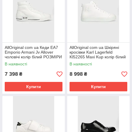
AllOriginal com ua Кеди EA7
AllOriginal com ua Шкіряні
Emporio Armani Jv Allover
кросівки Karl Lagerfeld
чоловічі колір білий РОЗМІРИ
Kl52265 Maxi Kup колір білий
ЗАПИТУЙТЕ
РОЗМІРИ ЗАПИТУЙТЕ
В наявності
В наявності
7 398
8 998
₴
₴
Купити
Купити