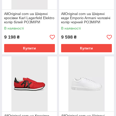
AllOriginal com ua Шкіряні
AllOriginal com ua Шкіряні
кросівки Karl Lagerfeld Elektro
кеди Emporio Armani чоловічі
колір білий РОЗМІРИ
колір чорний РОЗМІРИ
ЗАПИТУЙТЕ
ЗАПИТУЙТЕ
В наявності
В наявності
9 198
9 598
₴
₴
Купити
Купити
AllOriginal com ua Кросівки
AllOriginal com ua Шкіряні