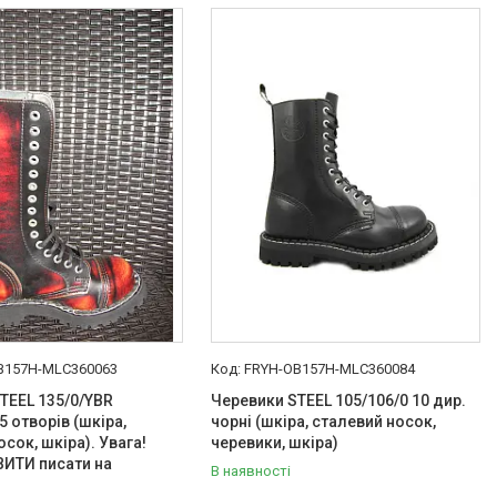
B157H-MLC360063
FRYH-OB157H-MLC360084
TEEL 135/0/YBR
Черевики STEEL 105/106/0 10 дир.
5 отворів (шкіра,
чорні (шкіра, сталевий носок,
сок, шкіра). Увага!
черевики, шкіра)
ИТИ писати на
В наявності