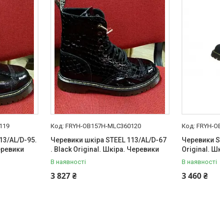
119
FRYH-OB157H-MLC360120
FRYH-O
13/AL/D-95.
Черевики шкіра STEEL 113/AL/D-67
Черевики S
Черевики
. Black Original. Шкіра. Черевики
Original. Ш
В наявності
В наявності
3 827 ₴
3 460 ₴