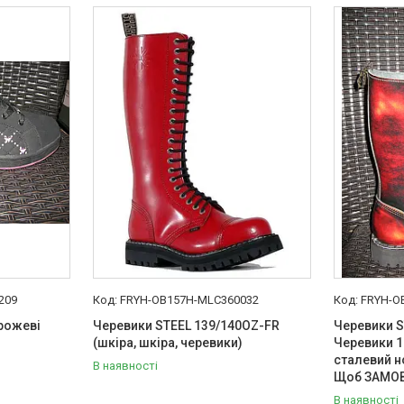
209
FRYH-OB157H-MLC360032
FRYH-O
рожеві
Черевики STEEL 139/140OZ-FR
Черевики S
(шкіра, шкіра, черевики)
Черевики 1
сталевий но
В наявності
Щоб ЗАМОВ
В наявності