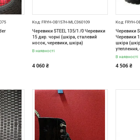
075
FRYH-OB157H-MLC360109
FRYH-O
der
Черевики STEEL 135/1 /0 Черевики
Черевики S
15 дир. чорні (шкіра, сталевий
Черевики 1
носок, черевики, шкіра)
шкіра (шкі
утеплення,
В наявності
В наявності
4 060 ₴
4 506 ₴