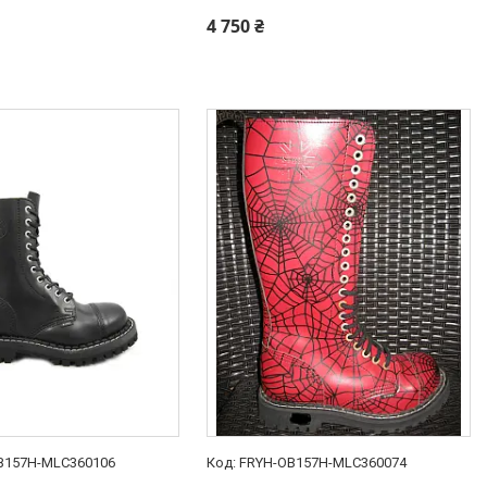
4 750 ₴
B157H-MLC360106
FRYH-OB157H-MLC360074