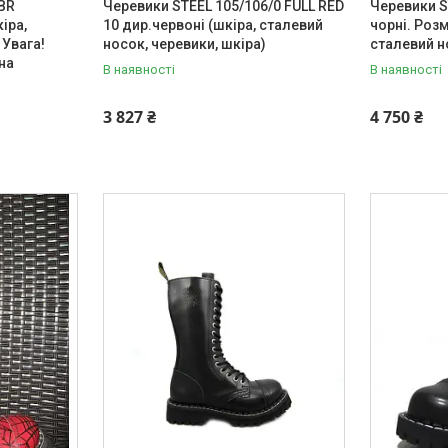
BR
Черевики STEEL 105/106/0 FULL RED
Черевики S
іра,
10 дир.червоні (шкіра, сталевий
чорні. Розм
 Увага!
носок, черевики, шкіра)
сталевий н
на
В наявності
В наявності
3 827 ₴
4 750 ₴