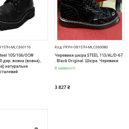
B157H-MLC360116
FRYH-OB157H-MLC360080
teel 105/106/OCW
Черевики шкіра STEEL 113/AL/D-67
0 дир. вовна (вовна),
. Black Original. Шкіра. Черевики
ра) натуральне
В наявності
 сталевий
3 827 ₴