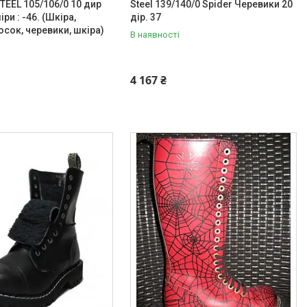
TEEL 105/106/0 10 дир
Steel 139/140/0 Spider Черевики 20
іри : -46. (Шкіра,
дір. 37
осок, черевики, шкіра)
В наявності
4 167 ₴