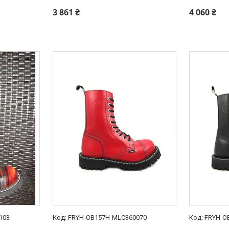
3 861 ₴
4 060 ₴
103
FRYH-OB157H-MLC360070
FRYH-O