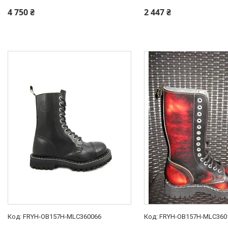
4 750 ₴
2 447 ₴
FRYH-OB157H-MLC360066
FRYH-OB157H-MLC360