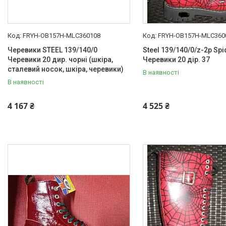
FRYH-OB157H-MLC360108
FRYH-OB157H-MLC360
Черевики STEEL 139/140/0
Steel 139/140/0/z-2p Spi
Черевики 20 дир. чорні (шкіра,
Черевики 20 дір. 37
сталевий носок, шкіра, черевики)
В наявності
В наявності
4 167 ₴
4 525 ₴