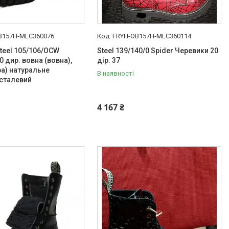
B157H-MLC360076
FRYH-OB157H-MLC360114
teel 105/106/OCW
Steel 139/140/0 Spider Черевики 20
0 дир. вовна (вовна),
дір. 37
ра) натуральне
В наявності
 сталевий
4 167 ₴