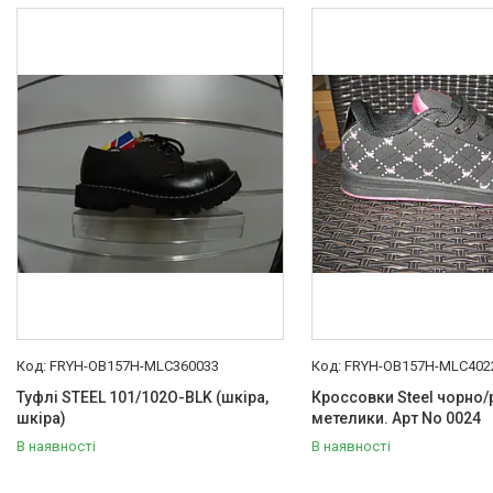
FRYH-OB157H-MLC360033
FRYH-OB157H-MLC402
Туфлі STEEL 101/102O-BLK (шкіра,
Кроссовки Steel чорно/
шкіра)
метелики. Арт No 0024
В наявності
В наявності