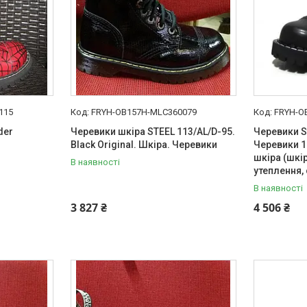
115
FRYH-OB157H-MLC360079
FRYH-O
der
Черевики шкіра STEEL 113/AL/D-95.
Черевики S
Black Original. Шкіра. Черевики
Черевики 1
шкіра (шкі
В наявності
утеплення,
В наявності
3 827 ₴
4 506 ₴