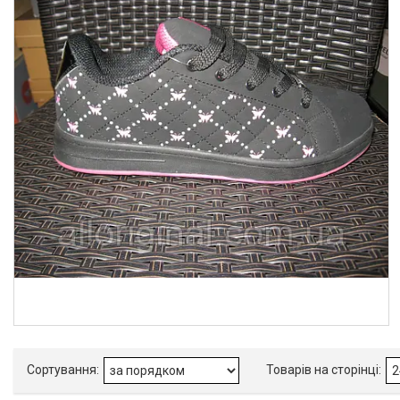
Товари та послуги :
ВІДГУКИ
Ми в ТікТок :
Ми в Інстаграм :